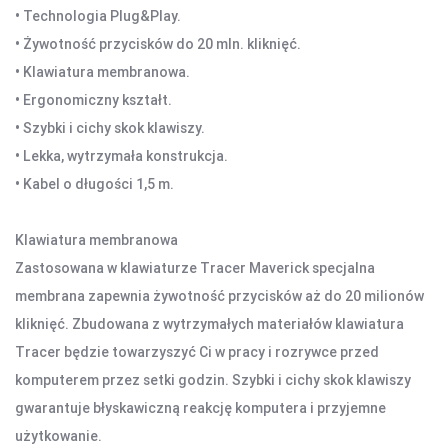
• Technologia Plug&Play.
KAMERY SPORTOWE OUTDOOROWE
• Żywotność przycisków do 20 mln. kliknięć.
APARATY
• Klawiatura membranowa.
• Ergonomiczny kształt.
SMARTWATCHE I TABLETY
• Szybki i cichy skok klawiszy.
SMARTWATCHE
• Lekka, wytrzymała konstrukcja.
KABLE
• Kabel o długości 1,5 m.
UCHWYTY DO SMARTFONÓW
TABLETY
Klawiatura membranowa
KREATYWNE
Zastosowana w klawiaturze Tracer Maverick specjalna
WALKIE TALKIE
membrana zapewnia żywotność przycisków aż do 20 milionów
kliknięć. Zbudowana z wytrzymałych materiałów klawiatura
UCHWYTY I AKCESORIA TV
Tracer będzie towarzyszyć Ci w pracy i rozrywce przed
UCHWYTY TV/LCD
komputerem przez setki godzin. Szybki i cichy skok klawiszy
TV BOX
gwarantuje błyskawiczną reakcję komputera i przyjemne
użytkowanie.