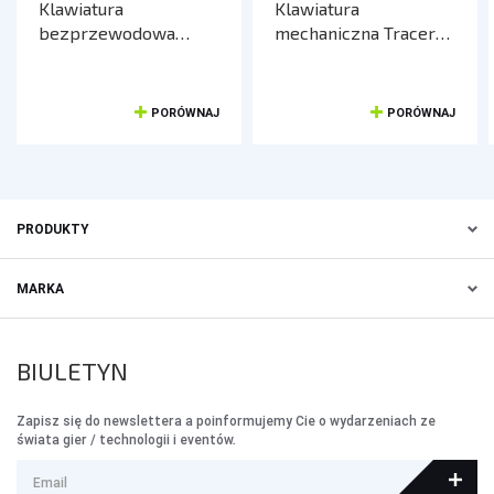
Klawiatura
Klawiatura
bezprzewodowa
mechaniczna Tracer
Tracer GREG RF
GAMEZONE RAPTOR
63 USB
PORÓWNAJ
PORÓWNAJ
PRODUKTY
MARKA
BIULETYN
Zapisz się do newslettera a poinformujemy Cie o wydarzeniach ze
świata gier / technologii i eventów.