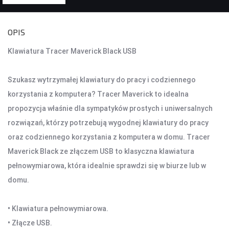
KONTROLERY I AKCESORIA DO GIER
OPIS
KIEROWNICE
Klawiatura Tracer Maverick Black USB
GAMEPADY
Szukasz wytrzymałej klawiatury do pracy i codziennego
AKCESORIA DO NOTEBOOKA
korzystania z komputera? Tracer Maverick to idealna
TORBY I PLECAKI
propozycja właśnie dla sympatyków prostych i uniwersalnych
STACJE CHŁODZĄCE
rozwiązań, którzy potrzebują wygodnej klawiatury do pracy
ZASILACZE
oraz codziennego korzystania z komputera w domu. Tracer
Maverick Black ze złączem USB to klasyczna klawiatura
KAMERY
pełnowymiarowa, która idealnie sprawdzi się w biurze lub w
KAMERY PC
domu.
KAMERY SAMOCHODOWE
KAMERY INSPEKCYJNE
• Klawiatura pełnowymiarowa.
AKCESORIA DO KAMER
• Złącze USB.
KAMERY DO MONITORINGU