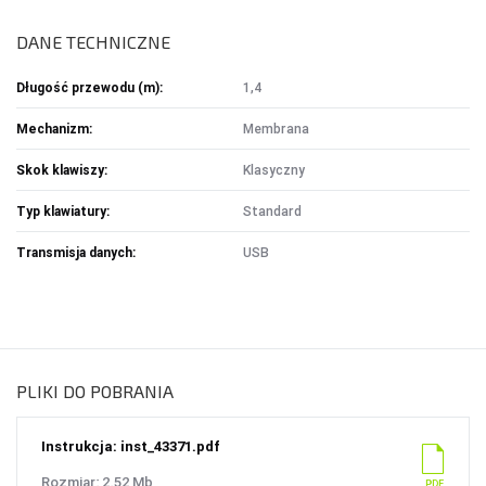
OŚWIETLENIE SOLARNE
DANE TECHNICZNE
LAMPY PODŁOGOWE
Długość przewodu (m):
1,4
POWER BANKI
Mechanizm:
Membrana
POWER BANKI
Skok klawiszy:
Klasyczny
Typ klawiatury:
Standard
OBUDOWY HDD, HUBY USB
Transmisja danych:
USB
HUBY USB
CZYTNIK KART
HOBBY & TRAVEL
PLIKI DO POBRANIA
NAMIOTY I MATY
PRYSZNICE TURYSTYCZNE
Instrukcja: inst_43371.pdf
NARZĘDZIA
Rozmiar: 2.52 Mb