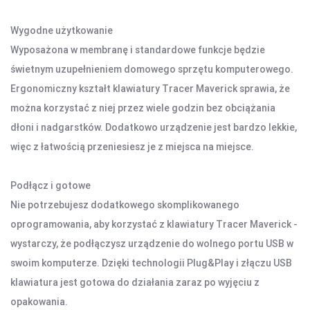
DOM I BIURO
Wygodne użytkowanie
NISZCZARKI I LAMINATORY
ŚRODKI CZYSZCZĄCE
Wyposażona w membranę i standardowe funkcje będzie
SEJFY I ZABEZPIECZENIA
świetnym uzupełnieniem domowego sprzętu komputerowego.
PROJEKTORY
Ergonomiczny kształt klawiatury Tracer Maverick sprawia, że
można korzystać z niej przez wiele godzin bez obciążania
LISTWY I PRZEDŁUŻACZE
dłoni i nadgarstków. Dodatkowo urządzenie jest bardzo lekkie,
więc z łatwością przeniesiesz je z miejsca na miejsce.
LISTWY ZASILAJĄCE
PRZEDŁUŻACZE
Podłącz i gotowe
Nie potrzebujesz dodatkowego skomplikowanego
OŚWIETLENIE
oprogramowania, aby korzystać z klawiatury Tracer Maverick -
LAMPY BIURKOWE I NOCNE
wystarczy, że podłączysz urządzenie do wolnego portu USB w
OŚWIETLENIE AMBIENTOWE
swoim komputerze. Dzięki technologii Plug&Play i złączu USB
LAMPY PIERŚCIENIOWE
klawiatura jest gotowa do działania zaraz po wyjęciu z
LAMPKI TURYSTYCZNE
opakowania.
LATARKI