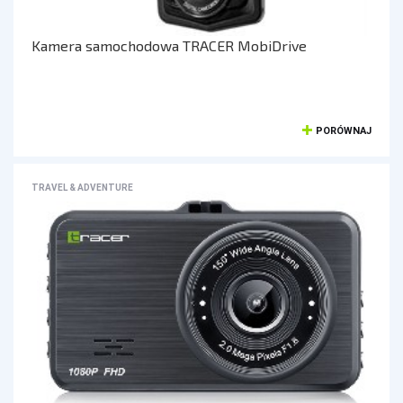
OŚWIETLENIE SOLARNE
LAMPY PODŁOGOWE
Kamera samochodowa TRACER MobiDrive
POWER BANKI
POWER BANKI
PORÓWNAJ
OBUDOWY HDD, HUBY USB
TRAVEL & ADVENTURE
HUBY USB
CZYTNIK KART
HOBBY & TRAVEL
NAMIOTY I MATY
PRYSZNICE TURYSTYCZNE
NARZĘDZIA