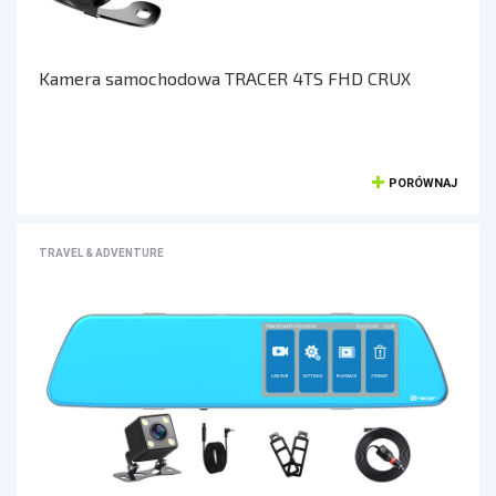
KAMERY SPORTOWE OUTDOOROWE
APARATY
Kamera samochodowa TRACER 4TS FHD CRUX
SMARTWATCHE I TABLETY
SMARTWATCHE
PORÓWNAJ
KABLE
UCHWYTY DO SMARTFONÓW
TABLETY
TRAVEL & ADVENTURE
KREATYWNE
WALKIE TALKIE
UCHWYTY I AKCESORIA TV
UCHWYTY TV/LCD
TV BOX