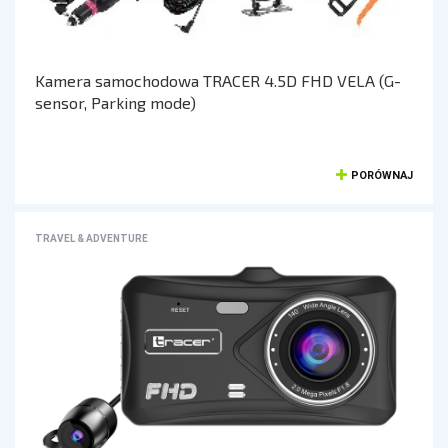
KONTROLERY I AKCESORIA DO GIER
KIEROWNICE
Kamera samochodowa TRACER 4.5D FHD VELA (G-
GAMEPADY
sensor, Parking mode)
AKCESORIA DO NOTEBOOKA
PORÓWNAJ
TORBY I PLECAKI
STACJE CHŁODZĄCE
TRAVEL & ADVENTURE
ZASILACZE
KAMERY
KAMERY PC
KAMERY SAMOCHODOWE
KAMERY INSPEKCYJNE
AKCESORIA DO KAMER
KAMERY DO MONITORINGU