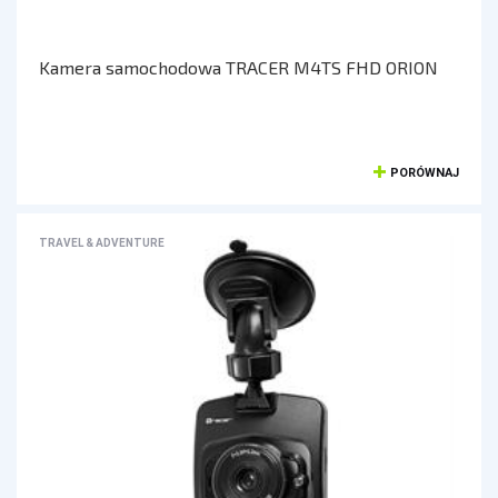
DOM I BIURO
NISZCZARKI I LAMINATORY
Kamera samochodowa TRACER M4TS FHD ORION
ŚRODKI CZYSZCZĄCE
SEJFY I ZABEZPIECZENIA
PROJEKTORY
PORÓWNAJ
LISTWY I PRZEDŁUŻACZE
LISTWY ZASILAJĄCE
TRAVEL & ADVENTURE
PRZEDŁUŻACZE
OŚWIETLENIE
LAMPY BIURKOWE I NOCNE
OŚWIETLENIE AMBIENTOWE
LAMPY PIERŚCIENIOWE
LAMPKI TURYSTYCZNE
LATARKI