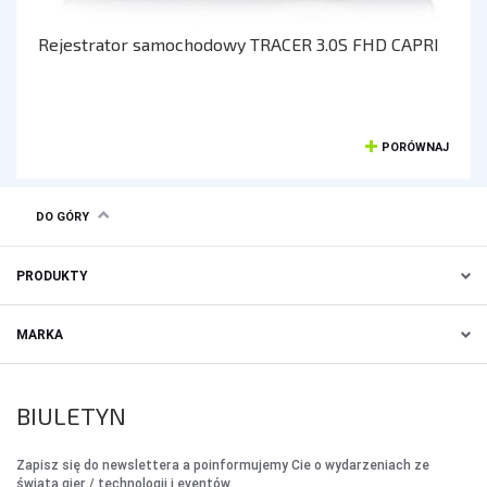
AKCESORIA SAMOCHODOWE
Rejestrator samochodowy TRACER 3.0S FHD CAPRI
ALKOMATY
CAR AUDIO
KOMPRESORY
PORÓWNAJ
ODKURZACZE
ZASILANIE
ŁADOWARKI
DO GÓRY
PRODUKTY
MARKA
BIULETYN
Zapisz się do newslettera a poinformujemy Cie o wydarzeniach ze
świata gier / technologii i eventów.