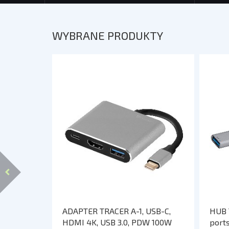
UCHWYTY DO
SMARTFONÓW
TABLETY
WYBRANE PRODUKTY
KREATYWNE
WALKIE TALKIE
POWER BANKI
POWER BANKI
ADAPTER TRACER A-1, USB-C,
HUB 
HDMI 4K, USB 3.0, PDW 100W
port