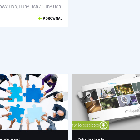
WY HDD, HUBY USB / HUBY USB
PORÓWNAJ
z do nas!
Oświetlenie