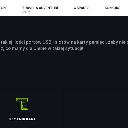
ZONE
TRAVEL & ADVENTURE
WSPARCIE
KONKURS
ODUKTY
AUDIO
KONTROLERY I AKCESORIA DO
A
GIER
takiej ilości portów USB i slotów na karty pamięci, żeby nie 
GŁOŚNIKI
T
KIEROWNICE
, co mamy dla Ciebie w takiej sytuacji!
SŁUCHAWKI
S
GAMEPADY
MIKROFONY
Z
RADIA
UCHWYTY I AKCESORIA TV
DOM I BIURO
L
CZYTNIK KART
UCHWYTY TV/LCD
NISZCZARKI I
L
LAMINATORY
TV BOX
P