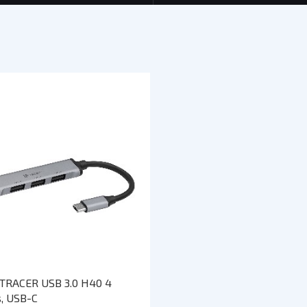
ŚRODKI CZYSZCZĄCE
SEJFY I ZABEZPIECZENIA
PROJEKTORY
OBUDOWY HDD, HUBY USB
HOBBY & TRAVEL
A
HUBY USB
NAMIOTY I MATY
A
CZYTNIK KART
PRYSZNICE TURYSTYCZNE
C
NARZĘDZIA
K
O
Z
Ł
TRACER USB 3.0 H40 4
s, USB-C