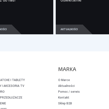
NOŚCI
AKTUALNOŚCI
MARKA
TCHE I TABLETY
O Marce
 I AKCESORIA TV
Aktualności
URO
Pomoc / serwis
I PRZEDŁUŻACZE
Kontakt
ENIE
Sklep B2B