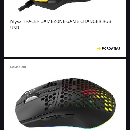
AKCESORIA SAMOCHODOWE
Mysz TRACER GAMEZONE GAME CHANGER RGB
ALKOMATY
USB
CAR AUDIO
KOMPRESORY
ODKURZACZE
PORÓWNAJ
ZASILANIE
ŁADOWARKI
GAMEZONE