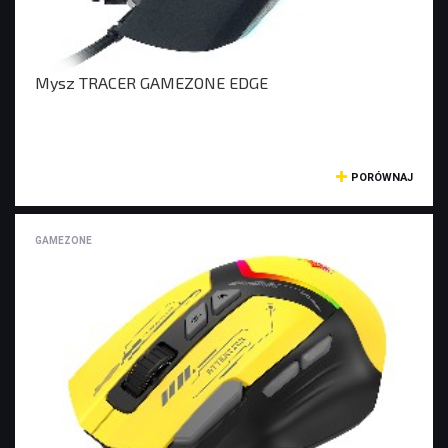
LATARKI
OŚWIETLENIE SOLARNE
LAMPY PODŁOGOWE
Mysz TRACER GAMEZONE EDGE
POWER BANKI
POWER BANKI
PORÓWNAJ
OBUDOWY HDD, HUBY USB
GAMEZONE
HUBY USB
CZYTNIK KART
HOBBY & TRAVEL
NAMIOTY I MATY
PRYSZNICE TURYSTYCZNE
NARZĘDZIA