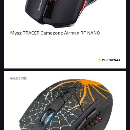
KONTROLERY I AKCESORIA DO GIER
KIEROWNICE
GAMEPADY
Mysz TRACER Gamezone Airman RF NANO
AKCESORIA DO NOTEBOOKA
TORBY I PLECAKI
PORÓWNAJ
STACJE CHŁODZĄCE
ZASILACZE
GAMEZONE
KAMERY
KAMERY PC
KAMERY SAMOCHODOWE
KAMERY INSPEKCYJNE
AKCESORIA DO KAMER
KAMERY DO MONITORINGU