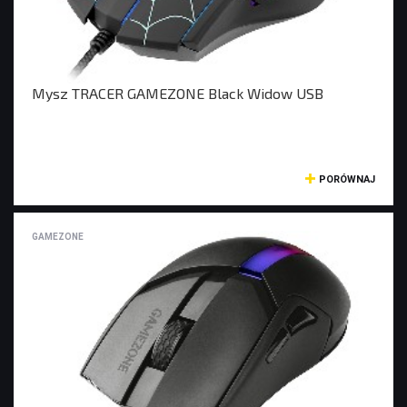
KAMERY SPORTOWE OUTDOOROWE
APARATY
Mysz TRACER GAMEZONE Black Widow USB
SMARTWATCHE I TABLETY
SMARTWATCHE
KABLE
UCHWYTY DO SMARTFONÓW
PORÓWNAJ
TABLETY
KREATYWNE
GAMEZONE
WALKIE TALKIE
UCHWYTY I AKCESORIA TV
UCHWYTY TV/LCD
TV BOX