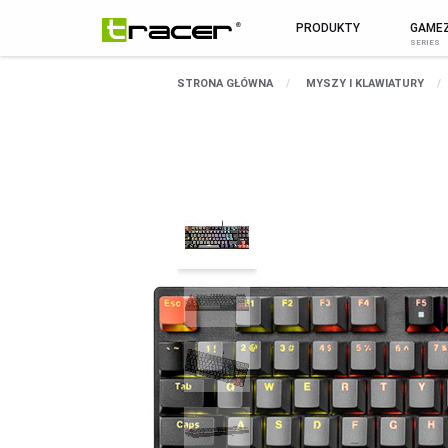
PRODUKTY
GAME
MARKA
WSZYSTKIE PR
STRONA GŁÓWNA
MYSZY I KLAWIATURY
O Marce
MYSZY I KLAWIATURY
Aktualności
MYSZY
Pomoc / serwis
KLAWIATURY
Kontakt
ZESTAWY
Sklep B2B
PODKŁADKI POD MYSZ
Biuletyn
SMARTWATCHE I TABLETY
SMARTWATCHE
KABLE