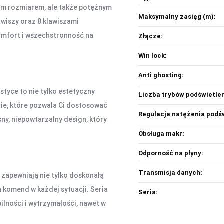
ym rozmiarem, ale także potężnym
Maksymalny zasięg (m):
wiszy oraz 8 klawiszami
komfort i wszechstronność na
Złącze:
Win lock:
Anti ghosting:
styce to nie tylko estetyczny
Liczba trybów podświetlen
ie, które pozwala Ci dostosować
Regulacja natężenia podśw
ny, niepowtarzalny design, który
Obsługa makr:
Odporność na płyny:
Transmisja danych:
g zapewniają nie tylko doskonałą
 komend w każdej sytuacji. Seria
Seria:
ności i wytrzymałości, nawet w