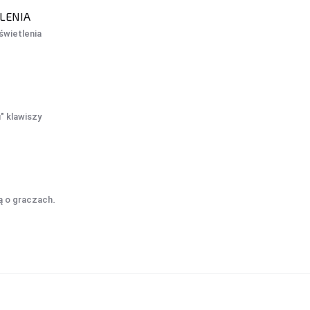
LENIA
świetlenia
" klawiszy
ą o graczach.