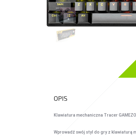
UCHWYTY DO
SMARTFONÓW
TABLETY
KREATYWNE
WALKIE TALKIE
POWER BANKI
POWER BANKI
OPIS
Klawiatura mechaniczna Tracer GAMEZO
Wprowadź swój styl do gry z klawiatur