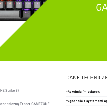
GA
ŚRODKI CZYSZCZĄCE
SEJFY I ZABEZPIECZENIA
PROJEKTORY
OBUDOWY HDD, HUBY USB
HOBBY & TRAVEL
A
HUBY USB
NAMIOTY I MATY
A
CZYTNIK KART
PRYSZNICE TURYSTYCZNE
C
NARZĘDZIA
K
O
DANE TECHNICZ
Z
Ł
NE Strike 87
*Rękojmia (miesiące):
*Zgodność z systemami op
ą mechaniczną Tracer GAMEZONE