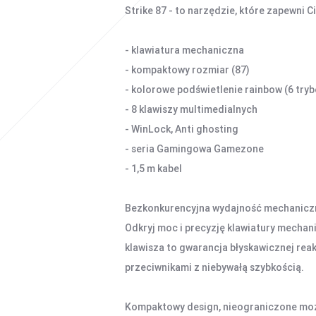
Strike 87 - to narzędzie, które zapewni C
- klawiatura mechaniczna
- kompaktowy rozmiar (87)
- kolorowe podświetlenie rainbow (6 try
- 8 klawiszy multimedialnych
- WinLock, Anti ghosting
- seria Gamingowa Gamezone
- 1,5 m kabel
Bezkonkurencyjna wydajność mechanicz
Odkryj moc i precyzję klawiatury mechani
klawisza to gwarancja błyskawicznej rea
przeciwnikami z niebywałą szybkością.
Kompaktowy design, nieograniczone moż