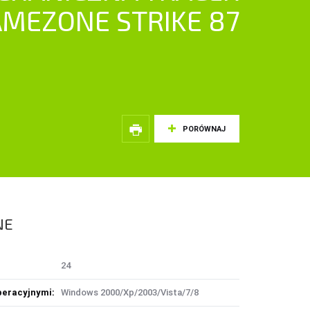
MEZONE STRIKE 87
AMBIENTOWE
LAMPY PIERŚCIENIOWE
LAMPKI TURYSTYCZNE
LATARKI
OŚWIETLENIE SOLARNE
LAMPY PODŁOGOWE
PORÓWNAJ
KCESORIA SAMOCHODOWE
LKOMATY
AR AUDIO
OMPRESORY
DKURZACZE
NE
ASILANIE
ADOWARKI
24
eracyjnymi:
Windows 2000/Xp/2003/Vista/7/8