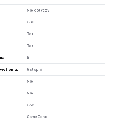
Nie dotyczy
USB
Tak
Tak
ia:
6
ietlenia:
6 stopni
Nie
Nie
USB
GameZone