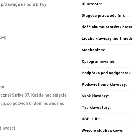
Bluetooth:
i przewagę na polu bitwy.
Długość przewodu (m):
Ilość akumulatorów / bater
bów)
Liczba klawiszy multimedi
Mechanizm:
Oprogramowanie:
Podpórka pod nadgarstek:
Podświetlenie klawiszy:
na
cznej Strike 87. Każde naciśnięcie
Skok klawiszy:
kcji, co pozwoli Ci dominować nad
Typ klawiatury:
USB HUB:
liwości
Wyjście słuchawkowe: