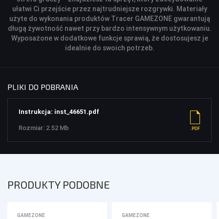
ułatwi Ci przejście przez najtrudniejsze rozgrywki. Materiały
użyte do wykonania produktów Tracer GAMEZONE gwarantują
długą żywotność nawet przy bardzo intensywnym użytkowaniu.
Wyposażone w dodatkowe funkcje sprawią, że dostosujesz je
idealnie do swoich potrzeb.
PLIKI DO POBRANIA
Instrukcja: inst_46651.pdf
Rozmiar: 2.52 Mb
PRODUKTY PODOBNE
GAMEZONE
GAMEZONE