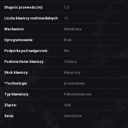
OŚWIETLENIE SOLARNE
Długość przewodu (m):
1,3
LAMPY PODŁOGOWE
Liczba klawiszy multimedialnych:
12
Mechanizm:
Membrana
POWER BANKI
Oprogramowanie:
Brak
POWER BANKI
Podpórka pod nadgarstek:
Nie
OBUDOWY HDD, HUBY USB
Podświetlenie klawiszy:
3 kolory
HUBY USB
Skok klawiszy:
Klasyczny
CZYTNIK KART
*Technologia:
przewodowa
HOBBY & TRAVEL
Typ klawiatury:
Pełnowymiarowa
NAMIOTY I MATY
Złącze:
USB
PRYSZNICE TURYSTYCZNE
Seria:
GameZone
NARZĘDZIA