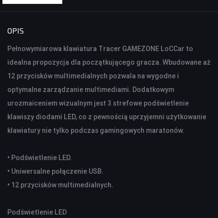
KONTROLERY I AKCESORIA DO GIER
OPIS
KIEROWNICE
Pełnowymiarowa klawiatura Tracer GAMEZONE LoCCar to
GAMEPADY
idealna propozycja dla początkującego gracza. Wbudowane aż
12 przycisków multimedialnych pozwala na wygodne i
AKCESORIA DO NOTEBOOKA
optymalne zarządzanie multimediami. Dodatkowym
TORBY I PLECAKI
urozmaiceniem wizualnym jest 3 strefowe podświetlenie
STACJE CHŁODZĄCE
klawiszy diodami LED, co z pewnością uprzyjemni użytkowanie
ZASILACZE
klawiatury nie tylko podczas gamingowych maratonów.
KAMERY
• Podświetlenie LED.
KAMERY PC
• Uniwersalne połączenie USB.
KAMERY SAMOCHODOWE
• 12 przycisków multimedialnych.
KAMERY INSPEKCYJNE
AKCESORIA DO KAMER
Podświetlenie LED
KAMERY DO MONITORINGU