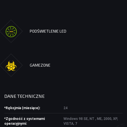
DOM I BIURO
NISZCZARKI I LAMINATORY
ŚRODKI CZYSZCZĄCE
SEJFY I ZABEZPIECZENIA
PODŚWIETLENIE LED
PROJEKTORY
LISTWY I PRZEDŁUŻACZE
LISTWY ZASILAJĄCE
GAMEZONE
PRZEDŁUŻACZE
OŚWIETLENIE
DANE TECHNICZNE
LAMPY BIURKOWE I NOCNE
OŚWIETLENIE AMBIENTOWE
*Rękojmia (miesiące):
24
LAMPY PIERŚCIENIOWE
LAMPKI TURYSTYCZNE
*Zgodność z systemami
Windows 98 SE, NT , ME, 2000, XP,
operacyjnymi:
VISTA, 7
LATARKI