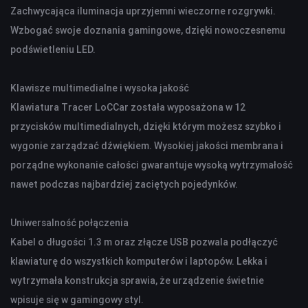
Zachwycająca iluminacja uprzyjemni wieczorne rozgrywki.
KAMERY SPORTOWE OUTDOOROWE
Wzbogać swoje doznania gamingowe, dzięki nowoczesnemu
APARATY
podświetleniu LED.
SMARTWATCHE I TABLETY
Klawisze multimedialne i wysoka jakość
SMARTWATCHE
Klawiatura Tracer LoCCar została wyposażona w 12
KABLE
przycisków multimedialnych, dzięki którym możesz szybko i
UCHWYTY DO SMARTFONÓW
wygonie zarządzać dźwiękiem. Wysokiej jakości membrana i
TABLETY
porządne wykonanie całości gwarantuje wysoką wytrzymałość
KREATYWNE
nawet podczas najbardziej zaciętych pojedynków.
WALKIE TALKIE
Uniwersalność połączenia
UCHWYTY I AKCESORIA TV
Kabel o długości 1.3 m oraz złącze USB pozwala podłączyć
UCHWYTY TV/LCD
klawiaturę do wszystkich komputerów i laptopów. Lekka i
TV BOX
wytrzymała konstrukcja sprawia, że urządzenie świetnie
wpisuje się w gamingowy styl.