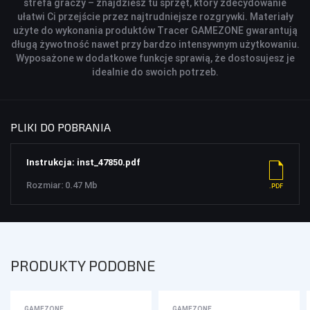
strefa graczy – znajdziesz tu sprzęt, który zdecydowanie
ułatwi Ci przejście przez najtrudniejsze rozgrywki. Materiały
użyte do wykonania produktów Tracer GAMEZONE gwarantują
długą żywotność nawet przy bardzo intensywnym użytkowaniu.
Wyposażone w dodatkowe funkcje sprawią, że dostosujesz je
idealnie do swoich potrzeb.
PLIKI DO POBRANIA
Instrukcja: inst_47850.pdf
Rozmiar: 0.47 Mb
PRODUKTY PODOBNE
GAMEZONE
GAMEZONE