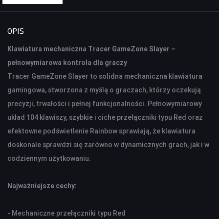
KONTROLERY I AKCESORIA DO GIER
OPIS
KIEROWNICE
Klawiatura mechaniczna Tracer GameZone Slayer –
GAMEPADY
pełnowymiarowa kontrola dla graczy
Tracer GameZone Slayer to solidna mechaniczna klawiatura
AKCESORIA DO NOTEBOOKA
gamingowa, stworzona z myślą o graczach, którzy oczekują
TORBY I PLECAKI
precyzji, trwałości i pełnej funkcjonalności. Pełnowymiarowy
STACJE CHŁODZĄCE
układ 104 klawiszy, szybkie i ciche przełączniki typu Red oraz
ZASILACZE
efektowne podświetlenie Rainbow sprawiają, że klawiatura
doskonale sprawdzi się zarówno w dynamicznych grach, jak i w
KAMERY
codziennym użytkowaniu.
KAMERY PC
KAMERY SAMOCHODOWE
Najważniejsze cechy:
KAMERY INSPEKCYJNE
AKCESORIA DO KAMER
- Mechaniczne przełączniki typu Red
KAMERY DO MONITORINGU