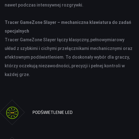
nawet podczas intensywnej rozgrywki.
AKCESORIA SAMOCHODOWE
ALKOMATY
Tracer GameZone Slayer – mechaniczna klawiatura do zadań
CAR AUDIO
specjalnych
KOMPRESORY
Tracer GameZone Slayer łączy klasyczny, pełnowymiarowy
ODKURZACZE
układ z szybkimi i cichymi przełącznikami mechanicznymi oraz
ZASILANIE
efektownym podświetleniem. To doskonały wybór dla graczy,
ŁADOWARKI
którzy oczekują niezawodności, precyzji i pełnej kontroli w
każdej grze.
PODŚWIETLENIE LED