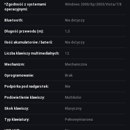
*Zgodność z systemami
Windows 2000/Xp/2003/Vista/7/8
operacyjnymi:
Bluetooth:
Nie dotyczy
Długość przewodu (m):
1,5
Ilość akumulatorów / baterii:
Nie dotyczy
Liczba klawiszy multimedialnych:
12
Mechanizm:
Mechaniczna
Oprogramowanie:
Brak
Podpórka pod nadgarstek:
Nie
Podświetlenie klawiszy:
Multikolor
Skok klawiszy:
Klasyczny
Typ klawiatury:
Pełnowymiarowa