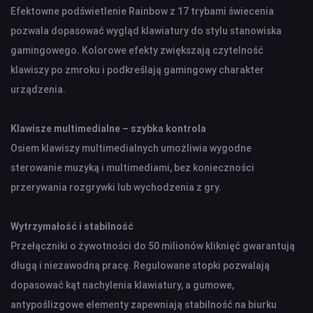
Efektowne podświetlenie Rainbow z 17 trybami świecenia
OŚWIETLENIE SOLARNE
LAMPY PODŁOGOWE
pozwala dopasować wygląd klawiatury do stylu stanowiska
gamingowego. Kolorowe efekty zwiększają czytelność
klawiszy po zmroku i podkreślają gamingowy charakter
POWER BANKI
urządzenia.
POWER BANKI
Klawisze multimedialne – szybka kontrola
OBUDOWY HDD, HUBY USB
Osiem klawiszy multimedialnych umożliwia wygodne
sterowanie muzyką i multimediami, bez konieczności
HUBY USB
CZYTNIK KART
przerywania rozgrywki lub wychodzenia z gry.
Wytrzymałość i stabilność
HOBBY & TRAVEL
Przełączniki o żywotności do 50 milionów kliknięć gwarantują
NAMIOTY I MATY
długą i niezawodną pracę. Regulowane stopki pozwalają
PRYSZNICE TURYSTYCZNE
dopasować kąt nachylenia klawiatury, a gumowe,
NARZĘDZIA
antypoślizgowe elementy zapewniają stabilność na biurku