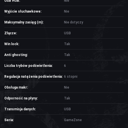
USB HUB:
Nie
Wyjście słuchawkowe:
Nie
Maksymalny zasięg (m):
Nie dotyczy
Złącze:
USB
Win lock:
Tak
Anti ghosting:
Tak
Liczba trybów podświetlenia:
6
Regulacja natężenia podświetlenia:
6 stopni
Obsługa makr:
Nie
Odporność na płyny:
Tak
Transmisja danych:
USB
Seria:
GameZone