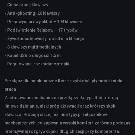
- Cicha praca klawiszy
KAMERY SPORTOWE OUTDOOROWE
- Anti-ghosting: 26 klawiszy
APARATY
- Pełnowymiarowy układ – 104 klawisze
- Podświetlenie Rainbow – 17 trybów
SMARTWATCHE I TABLETY
- Żywotność klawiszy: do 50 mln kliknięć
SMARTWATCHE
- 8 klawiszy multimedialnych
KABLE
- Kabel USB o długości 1,5 m
UCHWYTY DO SMARTFONÓW
- Regulowane, rozkładane stopki
TABLETY
KREATYWNE
Przełączniki mechaniczne Red – szybkość, płynność i cicha
WALKIE TALKIE
praca
Zastosowane mechaniczne przełączniki typu Red oferują
UCHWYTY I AKCESORIA TV
liniowe działanie, niski próg aktywacji oraz krótszy skok
UCHWYTY TV/LCD
klawisza. Pracują ciszej niż inne typy przełączników
TV BOX
mechanicznych, co zapewnia wysoki komfort zarówno podczas
intensywnej rozgrywki, jak i długich sesji przy komputerze.