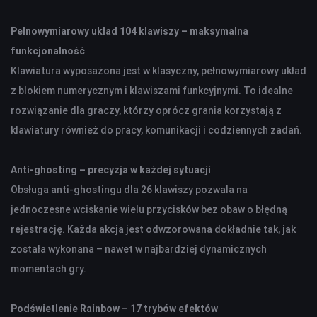
DOM I BIURO
Pełnowymiarowy układ 104 klawiszy – maksymalna
NISZCZARKI I LAMINATORY
ŚRODKI CZYSZCZĄCE
funkcjonalność
SEJFY I ZABEZPIECZENIA
Klawiatura wyposażona jest w klasyczny, pełnowymiarowy układ
PROJEKTORY
z blokiem numerycznym i klawiszami funkcyjnymi. To idealne
rozwiązanie dla graczy, którzy oprócz grania korzystają z
LISTWY I PRZEDŁUŻACZE
klawiatury również do pracy, komunikacji i codziennych zadań.
LISTWY ZASILAJĄCE
Anti-ghosting – precyzja w każdej sytuacji
PRZEDŁUŻACZE
Obsługa anti-ghostingu dla 26 klawiszy pozwala na
jednoczesne wciskanie wielu przycisków bez obaw o błędną
OŚWIETLENIE
rejestrację. Każda akcja jest odwzorowana dokładnie tak, jak
LAMPY BIURKOWE I NOCNE
została wykonana – nawet w najbardziej dynamicznych
OŚWIETLENIE AMBIENTOWE
momentach gry.
LAMPY PIERŚCIENIOWE
LAMPKI TURYSTYCZNE
Podświetlenie Rainbow – 17 trybów efektów
LATARKI