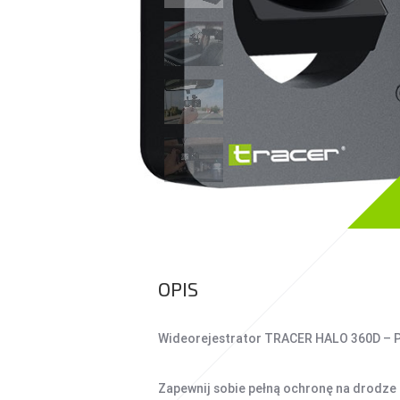
UCHWYTY DO
SMARTFONÓW
TABLETY
KREATYWNE
WALKIE TALKIE
POWER BANKI
POWER BANKI
OPIS
Wideorejestrator TRACER HALO 360D – 
Zapewnij sobie pełną ochronę na drodze 