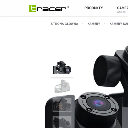
PRODUKTY
GAME
MARKA
WSZYSTKIE PR
STRONA GŁÓWNA
KAMERY
KAMERY S
O Marce
MYSZY I KLAWIATURY
Aktualności
MYSZY
Pomoc / serwis
KLAWIATURY
Kontakt
ZESTAWY
Sklep B2B
PODKŁADKI POD MYSZ
Biuletyn
SMARTWATCHE I TABLETY
SMARTWATCHE
KABLE