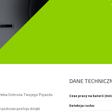
ŚRODKI CZYSZCZĄCE
SEJFY I ZABEZPIECZENIA
PROJEKTORY
OBUDOWY HDD, HUBY USB
HOBBY & TRAVEL
A
HUBY USB
NAMIOTY I MATY
A
CZYTNIK KART
PRYSZNICE TURYSTYCZNE
C
NARZĘDZIA
K
O
DANE TECHNICZ
Z
Ł
Pełna Ochrona Twojego Pojazdu
Czas pracy na baterii (min
Detekcja ruchu:
i podczas postoju dzięki