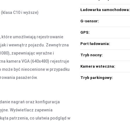
Ładowarka samochodowa:
(klasa C10 i wyższe)
G-sensor:
GPS:
które umożliwiają rejestrowanie
Port ładowania:
 jak i wewnątrz pojazdu. Zewnętrzna
1080), zapewniając wyraźne i
Tryb nocny:
na kamera VGA (640x480) rejestruje
Kamera wsteczna:
co może być nieocenione w przypadku
orowania pasażerów.
Tryb parkingowy:
danie nagrań oraz konfiguracja
icyjne. Wyświetlacz zapewnia
kąta patrzenia, co ułatwia podgląd w