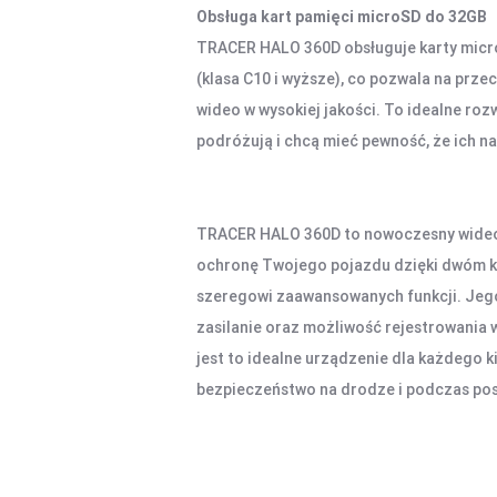
Obsługa kart pamięci microSD do 32GB
TRACER HALO 360D obsługuje karty micr
(klasa C10 i wyższe), co pozwala na prze
wideo w wysokiej jakości. To idealne roz
podróżują i chcą mieć pewność, że ich na
TRACER HALO 360D to nowoczesny wideor
ochronę Twojego pojazdu dzięki dwóm k
szeregowi zaawansowanych funkcji. Jego
zasilanie oraz możliwość rejestrowania w
jest to idealne urządzenie dla każdego k
bezpieczeństwo na drodze i podczas pos