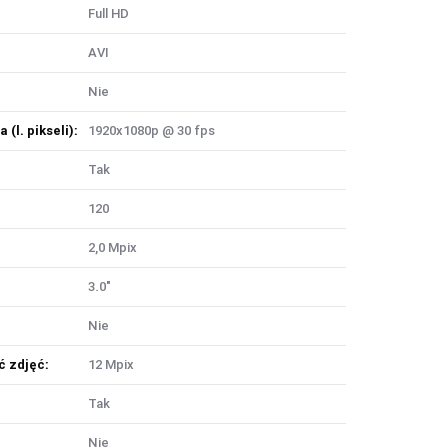
Full HD
AVI
Nie
l. pikseli):
1920x1080p @ 30 fps
Tak
120
2,0 Mpix
3.0"
Nie
 zdjęć:
12 Mpix
Tak
Nie