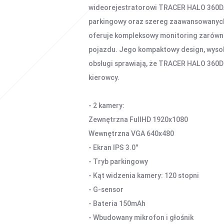
wideorejestratorowi TRACER HALO 360D.
parkingowy oraz szereg zaawansowanych 
oferuje kompleksowy monitoring zarówno
pojazdu. Jego kompaktowy design, wysok
obsługi sprawiają, że TRACER HALO 360D
kierowcy.
- 2 kamery:
Zewnętrzna FullHD 1920x1080
Wewnętrzna VGA 640x480
- Ekran IPS 3.0"
- Tryb parkingowy
- Kąt widzenia kamery: 120 stopni
- G-sensor
- Bateria 150mAh
- Wbudowany mikrofon i głośnik