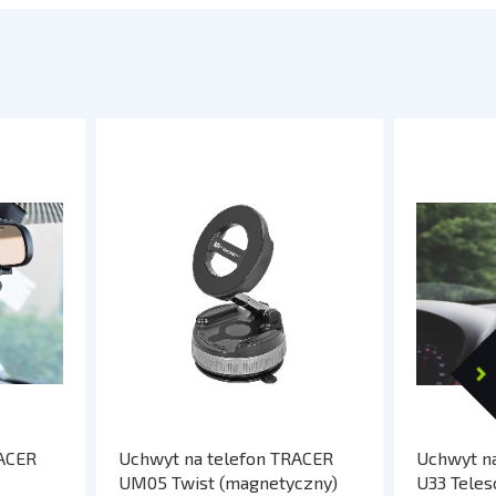
RACER
Uchwyt na telefon TRACER
Uchwyt n
UM05 Twist (magnetyczny)
U33 Teles