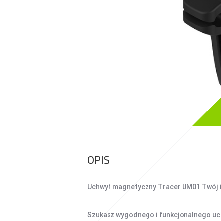
UCHWYTY DO
SMARTFONÓW
TABLETY
KREATYWNE
WALKIE TALKIE
POWER BANKI
POWER BANKI
OPIS
Uchwyt magnetyczny Tracer UM01 Twój i
Szukasz wygodnego i funkcjonalnego uchw