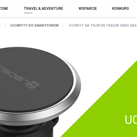
ZONE
TRAVEL & ADVENTURE
WSPARCIE
KONKURS
ODUKTY
Y
UCHWYTY DO SMARTFONÓW
UCHWYT NA TELEFON TRACER UM01 (M
AUDIO
KONTROLERY I AKCESORIA DO
A
GIER
GŁOŚNIKI
T
KIEROWNICE
SŁUCHAWKI
S
GAMEPADY
MIKROFONY
Z
RADIA
U
UCHWYTY I AKCESORIA TV
DOM I BIURO
L
UCHWYTY TV/LCD
NISZCZARKI I
L
LAMINATORY
TV BOX
P