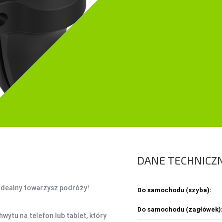
ŚRODKI CZYSZCZĄCE
SEJFY I ZABEZPIECZENIA
PROJEKTORY
OBUDOWY HDD, HUBY USB
HOBBY & TRAVEL
A
HUBY USB
NAMIOTY I MATY
A
CZYTNIK KART
PRYSZNICE TURYSTYCZNE
C
NARZĘDZIA
K
O
DANE TECHNICZ
Z
Ł
dealny towarzysz podróży!
Do samochodu (szyba):
Do samochodu (zagłówek)
ytu na telefon lub tablet, który