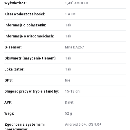
Wyświetlacz:
1,43" AMOLED
Klasa wodoszczelności:
1 ATM
Informacja o połączeniu:
Tak
Informacje o wiadomościach:
Tak
G-sensor:
Mira DA267
Oksymetr (nasycenie tlenem):
Tak
Lokalizator:
Tak
GPS:
Nie
Długość pracy w trybie stand by:
15-18 dni
APP:
DaFit
Waga:
52 g
Zgodność z systemami
Android 5.0+, iOS 9.0+
operacyjnymi: