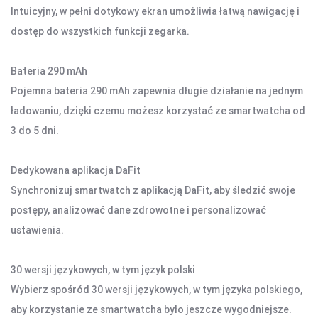
Intuicyjny, w pełni dotykowy ekran umożliwia łatwą nawigację i
dostęp do wszystkich funkcji zegarka.
AKCESORIA SAMOCHODOWE
ALKOMATY
Bateria 290 mAh
CAR AUDIO
Pojemna bateria 290 mAh zapewnia długie działanie na jednym
KOMPRESORY
ładowaniu, dzięki czemu możesz korzystać ze smartwatcha od
ODKURZACZE
3 do 5 dni.
ZASILANIE
ŁADOWARKI
Dedykowana aplikacja DaFit
Synchronizuj smartwatch z aplikacją DaFit, aby śledzić swoje
postępy, analizować dane zdrowotne i personalizować
ustawienia.
30 wersji językowych, w tym język polski
Wybierz spośród 30 wersji językowych, w tym języka polskiego,
aby korzystanie ze smartwatcha było jeszcze wygodniejsze.