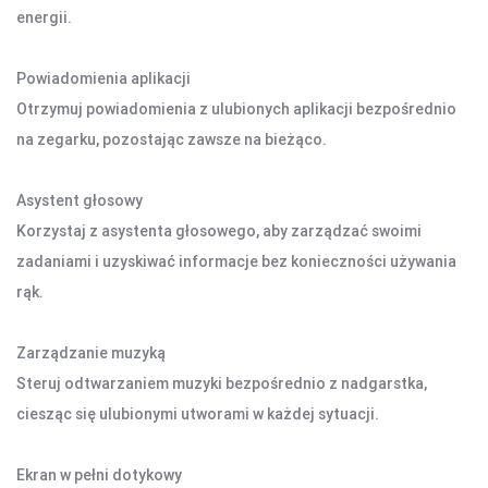
energii.
LATARKI
OŚWIETLENIE SOLARNE
LAMPY PODŁOGOWE
Powiadomienia aplikacji
Otrzymuj powiadomienia z ulubionych aplikacji bezpośrednio
na zegarku, pozostając zawsze na bieżąco.
POWER BANKI
POWER BANKI
Asystent głosowy
Korzystaj z asystenta głosowego, aby zarządzać swoimi
OBUDOWY HDD, HUBY USB
zadaniami i uzyskiwać informacje bez konieczności używania
HUBY USB
rąk.
CZYTNIK KART
Zarządzanie muzyką
Steruj odtwarzaniem muzyki bezpośrednio z nadgarstka,
HOBBY & TRAVEL
ciesząc się ulubionymi utworami w każdej sytuacji.
NAMIOTY I MATY
PRYSZNICE TURYSTYCZNE
Ekran w pełni dotykowy
NARZĘDZIA