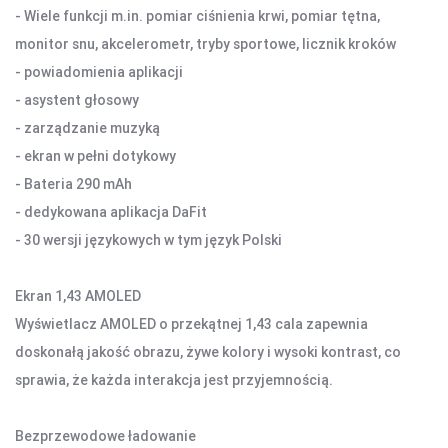
- Wiele funkcji m.in. pomiar ciśnienia krwi, pomiar tętna,
KAMERY SPORTOWE OUTDOOROWE
monitor snu, akcelerometr, tryby sportowe, licznik kroków
APARATY
- powiadomienia aplikacji
- asystent głosowy
SMARTWATCHE I TABLETY
- zarządzanie muzyką
SMARTWATCHE
- ekran w pełni dotykowy
KABLE
- Bateria 290 mAh
UCHWYTY DO SMARTFONÓW
- dedykowana aplikacja DaFit
TABLETY
- 30 wersji językowych w tym język Polski
KREATYWNE
WALKIE TALKIE
Ekran 1,43 AMOLED
Wyświetlacz AMOLED o przekątnej 1,43 cala zapewnia
UCHWYTY I AKCESORIA TV
doskonałą jakość obrazu, żywe kolory i wysoki kontrast, co
UCHWYTY TV/LCD
sprawia, że każda interakcja jest przyjemnością.
TV BOX
Bezprzewodowe ładowanie