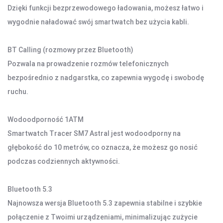
DOM I BIURO
Dzięki funkcji bezprzewodowego ładowania, możesz łatwo i
wygodnie naładować swój smartwatch bez użycia kabli.
NISZCZARKI I LAMINATORY
ŚRODKI CZYSZCZĄCE
SEJFY I ZABEZPIECZENIA
BT Calling (rozmowy przez Bluetooth)
PROJEKTORY
Pozwala na prowadzenie rozmów telefonicznych
AKUMULATORY I BATERIE
bezpośrednio z nadgarstka, co zapewnia wygodę i swobodę
ruchu.
LISTWY I PRZEDŁUŻACZE
Wodoodporność 1ATM
LISTWY ZASILAJĄCE
Smartwatch Tracer SM7 Astral jest wodoodporny na
PRZEDŁUŻACZE
głębokość do 10 metrów, co oznacza, że możesz go nosić
podczas codziennych aktywności.
OŚWIETLENIE
LAMPY BIURKOWE I NOCNE
Bluetooth 5.3
OŚWIETLENIE AMBIENTOWE
Najnowsza wersja Bluetooth 5.3 zapewnia stabilne i szybkie
LAMPY PIERŚCIENIOWE
połączenie z Twoimi urządzeniami, minimalizując zużycie
LAMPKI TURYSTYCZNE