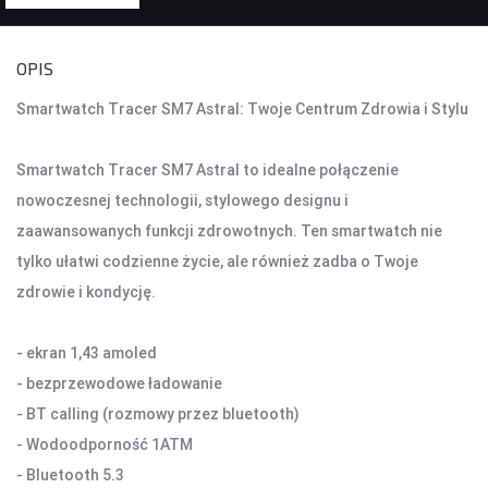
KONTROLERY I AKCESORIA DO GIER
OPIS
KIEROWNICE
Smartwatch Tracer SM7 Astral: Twoje Centrum Zdrowia i Stylu
GAMEPADY
Smartwatch Tracer SM7 Astral to idealne połączenie
AKCESORIA DO NOTEBOOKA
nowoczesnej technologii, stylowego designu i
TORBY I PLECAKI
zaawansowanych funkcji zdrowotnych. Ten smartwatch nie
STACJE CHŁODZĄCE
tylko ułatwi codzienne życie, ale również zadba o Twoje
ZASILACZE
zdrowie i kondycję.
KAMERY
- ekran 1,43 amoled
KAMERY PC
- bezprzewodowe ładowanie
KAMERY SAMOCHODOWE
- BT calling (rozmowy przez bluetooth)
KAMERY INSPEKCYJNE
- Wodoodporność 1ATM
AKCESORIA DO KAMER
- Bluetooth 5.3
KAMERY DO MONITORINGU