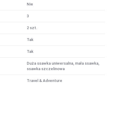
Nie
3
2 szt.
Tak
Tak
Duża ssawka uniwersalna, mała ssawka,
ssawka szczelinowa
Travel & Adventure