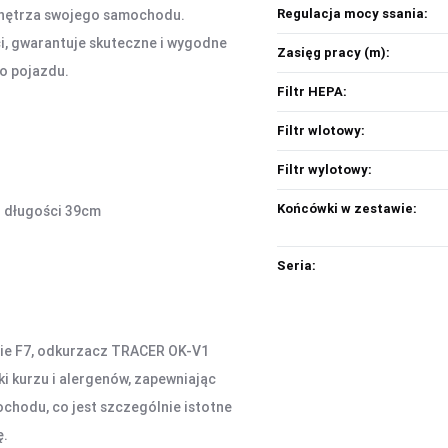
Regulacja mocy ssania:
 wnętrza swojego samochodu.
, gwarantuje skuteczne i wygodne
Zasięg pracy (m):
o pojazdu.
Filtr HEPA:
Filtr wlotowy:
Filtr wylotowy:
Końcówki w zestawie:
o długości 39cm
Seria:
sie F7, odkurzacz TRACER OK-V1
i kurzu i alergenów, zapewniając
chodu, co jest szczególnie istotne
ę.