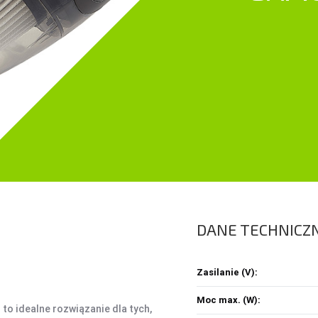
ŚRODKI CZYSZCZĄCE
SEJFY I ZABEZPIECZENIA
PROJEKTORY
OBUDOWY HDD, HUBY USB
HOBBY & TRAVEL
A
HUBY USB
NAMIOTY I MATY
A
CZYTNIK KART
PRYSZNICE TURYSTYCZNE
C
NARZĘDZIA
K
O
DANE TECHNICZ
Z
Ł
1
Zasilanie (V):
Moc max. (W):
 idealne rozwiązanie dla tych,