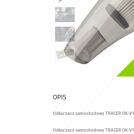
UCHWYTY DO
SMARTFONÓW
TABLETY
KREATYWNE
WALKIE TALKIE
POWER BANKI
POWER BANKI
OPIS
Odkurzacz samochodowy TRACER OK-V
Odkurzacz samochodowy TRACER OK-V1 to