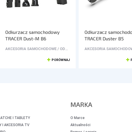
Odkurzacz samochodowy
Odkurzacz samochod
TRACER Dust-M B6
TRACER Duster B5
AKCESORIA SAMOCHODOWE / ODKURZACZE
PORÓWNAJ
MARKA
TCHE I TABLETY
O Marce
 I AKCESORIA TV
Aktualności
URO
Pomoc / serwis