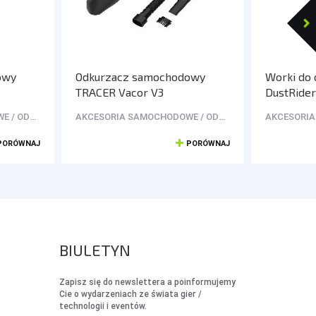
owy
Odkurzacz samochodowy
Worki do 
TRACER Vacor V3
DustRider
AKCESORIA SAMOCHODOWE / ODKURZACZE
AKCESORIA SAMOCHODOWE / ODKURZACZE
PORÓWNAJ
PORÓWNAJ
BIULETYN
Zapisz się do newslettera a poinformujemy
Cie o wydarzeniach ze świata gier /
technologii i eventów.