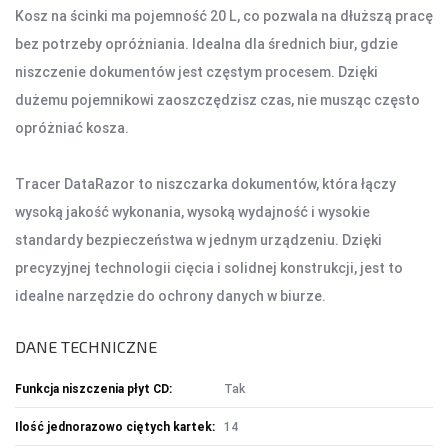
Kosz na ścinki ma pojemność 20 L, co pozwala na dłuższą pracę
bez potrzeby opróżniania. Idealna dla średnich biur, gdzie
AKCESORIA SAMOCHODOWE
niszczenie dokumentów jest częstym procesem. Dzięki
ALKOMATY
dużemu pojemnikowi zaoszczędzisz czas, nie musząc często
CAR AUDIO
opróżniać kosza.
KOMPRESORY
ODKURZACZE
Tracer DataRazor to niszczarka dokumentów, która łączy
ZASILANIE
wysoką jakość wykonania, wysoką wydajność i wysokie
ŁADOWARKI
standardy bezpieczeństwa w jednym urządzeniu. Dzięki
precyzyjnej technologii cięcia i solidnej konstrukcji, jest to
idealne narzędzie do ochrony danych w biurze.
DANE TECHNICZNE
Funkcja niszczenia płyt CD:
Tak
Ilość jednorazowo ciętych kartek:
14