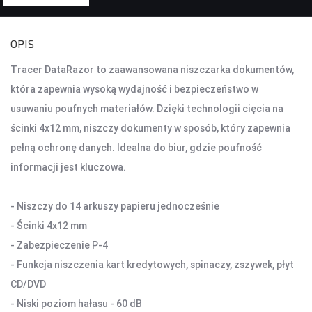
KONTROLERY I AKCESORIA DO GIER
OPIS
KIEROWNICE
Tracer DataRazor to zaawansowana niszczarka dokumentów,
GAMEPADY
która zapewnia wysoką wydajność i bezpieczeństwo w
usuwaniu poufnych materiałów. Dzięki technologii cięcia na
AKCESORIA DO NOTEBOOKA
ścinki 4x12 mm, niszczy dokumenty w sposób, który zapewnia
TORBY I PLECAKI
pełną ochronę danych. Idealna do biur, gdzie poufność
STACJE CHŁODZĄCE
informacji jest kluczowa.
ZASILACZE
- Niszczy do 14 arkuszy papieru jednocześnie
KAMERY
- Ścinki 4x12 mm
KAMERY PC
- Zabezpieczenie P-4
KAMERY SAMOCHODOWE
- Funkcja niszczenia kart kredytowych, spinaczy, zszywek, płyt
KAMERY INSPEKCYJNE
CD/DVD
AKCESORIA DO KAMER
- Niski poziom hałasu - 60 dB
KAMERY DO MONITORINGU