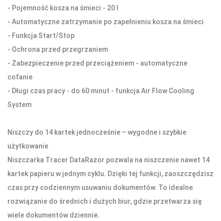
- Pojemność kosza na śmieci - 20 l
KAMERY SPORTOWE OUTDOOROWE
- Automatyczne zatrzymanie po zapełnieniu kosza na śmieci
APARATY
- Funkcja Start/Stop
- Ochrona przed przegrzaniem
SMARTWATCHE I TABLETY
- Zabezpieczenie przed przeciążeniem - automatyczne
SMARTWATCHE
cofanie
KABLE
- Długi czas pracy - do 60 minut - funkcja Air Flow Cooling
UCHWYTY DO SMARTFONÓW
System
TABLETY
KREATYWNE
Niszczy do 14 kartek jednocześnie – wygodne i szybkie
WALKIE TALKIE
użytkowanie
Niszczarka Tracer DataRazor pozwala na niszczenie nawet 14
UCHWYTY I AKCESORIA TV
kartek papieru w jednym cyklu. Dzięki tej funkcji, zaoszczędzisz
UCHWYTY TV/LCD
czas przy codziennym usuwaniu dokumentów. To idealne
TV BOX
rozwiązanie do średnich i dużych biur, gdzie przetwarza się
wiele dokumentów dziennie.