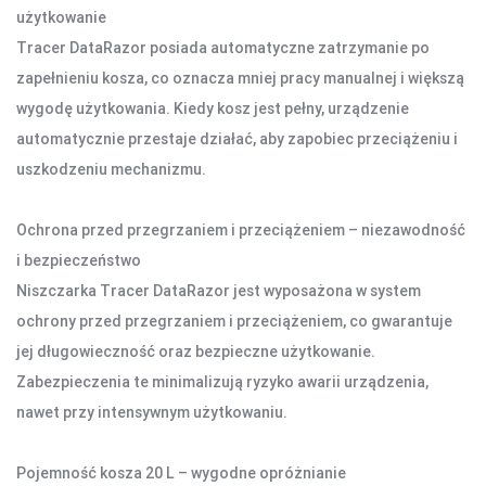
użytkowanie
LATARKI
OŚWIETLENIE SOLARNE
Tracer DataRazor posiada automatyczne zatrzymanie po
LAMPY PODŁOGOWE
zapełnieniu kosza, co oznacza mniej pracy manualnej i większą
wygodę użytkowania. Kiedy kosz jest pełny, urządzenie
automatycznie przestaje działać, aby zapobiec przeciążeniu i
POWER BANKI
uszkodzeniu mechanizmu.
POWER BANKI
Ochrona przed przegrzaniem i przeciążeniem – niezawodność
OBUDOWY HDD, HUBY USB
i bezpieczeństwo
HUBY USB
Niszczarka Tracer DataRazor jest wyposażona w system
CZYTNIK KART
ochrony przed przegrzaniem i przeciążeniem, co gwarantuje
jej długowieczność oraz bezpieczne użytkowanie.
Zabezpieczenia te minimalizują ryzyko awarii urządzenia,
HOBBY & TRAVEL
nawet przy intensywnym użytkowaniu.
NAMIOTY I MATY
PRYSZNICE TURYSTYCZNE
Pojemność kosza 20 L – wygodne opróżnianie
NARZĘDZIA