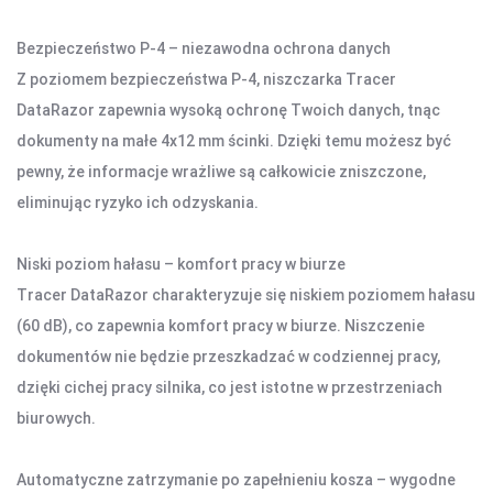
DOM I BIURO
Bezpieczeństwo P-4 – niezawodna ochrona danych
NISZCZARKI I LAMINATORY
ŚRODKI CZYSZCZĄCE
Z poziomem bezpieczeństwa P-4, niszczarka Tracer
SEJFY I ZABEZPIECZENIA
DataRazor zapewnia wysoką ochronę Twoich danych, tnąc
PROJEKTORY
dokumenty na małe 4x12 mm ścinki. Dzięki temu możesz być
AKUMULATORY I BATERIE
pewny, że informacje wrażliwe są całkowicie zniszczone,
eliminując ryzyko ich odzyskania.
LISTWY I PRZEDŁUŻACZE
Niski poziom hałasu – komfort pracy w biurze
LISTWY ZASILAJĄCE
Tracer DataRazor charakteryzuje się niskiem poziomem hałasu
PRZEDŁUŻACZE
(60 dB), co zapewnia komfort pracy w biurze. Niszczenie
dokumentów nie będzie przeszkadzać w codziennej pracy,
OŚWIETLENIE
dzięki cichej pracy silnika, co jest istotne w przestrzeniach
LAMPY BIURKOWE I NOCNE
biurowych.
OŚWIETLENIE AMBIENTOWE
LAMPY PIERŚCIENIOWE
Automatyczne zatrzymanie po zapełnieniu kosza – wygodne
LAMPKI TURYSTYCZNE