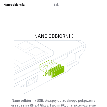
OŚWIETLENIE SOLARNE
Nanoodbiornik:
Tak
LAMPY PODŁOGOWE
POWER BANKI
POWER BANKI
NANO ODBIORNIK
OBUDOWY HDD, HUBY USB
HUBY USB
CZYTNIK KART
HOBBY & TRAVEL
NAMIOTY I MATY
PRYSZNICE TURYSTYCZNE
NARZĘDZIA
Nano odbiornik USB, służący do zdalnego połączenia
urządzenia RF 2,4 Ghz z Twoim PC, charakteryzuje się