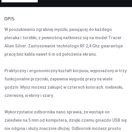
KONTROLERY I AKCESORIA DO GIER
OPIS
KIEROWNICE
W poszukiwaniu zgrabnej myszki, pasującej do każdego
GAMEPADY
plecaka i torebki, z pewnością natkniesz się na model Tracer
Alien Silver. Zastosowanie technologii RF 2,4 Ghz gwarantuje
AKCESORIA DO NOTEBOOKA
pracę bez kabla nawet 6 m od położenia ekranu.
TORBY I PLECAKI
STACJE CHŁODZĄCE
Praktyczny i ergonomiczny kształt korpusu, wyposażony w trzy
ZASILACZE
funkcjonalne przyciski, zapewnia wygodę pracy na wiele
godzin. Mysz możesz zakupić w czterech kolorach: niebieski,
KAMERY
czerwony, srebrny i szary.
KAMERY PC
KAMERY SAMOCHODOWE
Wykorzystanie odbiornika nano sprawia, że wystaje on
KAMERY INSPEKCYJNE
zaledwie na 5 mm od komputera, dzięki czemu gniazdo USB się
AKCESORIA DO KAMER
nie odgina i służy znacznie dłużej. Odbiornik możesz prosto
KAMERY DO MONITORINGU