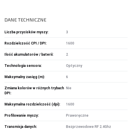
DOM I BIURO
NISZCZARKI I LAMINATORY
DANE TECHNICZNE
ŚRODKI CZYSZCZĄCE
SEJFY I ZABEZPIECZENIA
Liczba przycisków myszy:
3
PROJEKTORY
Rozdzielczość CPI / DPI:
1600
LISTWY I PRZEDŁUŻACZE
Ilość akumulatorów / baterii:
2
LISTWY ZASILAJĄCE
Technologia sensora:
Optyczny
PRZEDŁUŻACZE
Maksymalny zasięg (m):
6
Zmiana kolorów w różnych trybach
Nie
OŚWIETLENIE
DPI:
LAMPY BIURKOWE I NOCNE
Maksymalna rozdzielczość (dpi):
1600
OŚWIETLENIE AMBIENTOWE
LAMPY PIERŚCIENIOWE
Profilowanie myszy:
Praworęczne
LAMPKI TURYSTYCZNE
Transmisja danych:
Bezprzewodowe RF 2.4Ghz
LATARKI