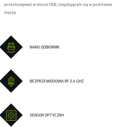
przechowywać w slocie USB, znajdującym się w podstawie
KAMERY SPORTOWE OUTDOOROWE
myszy.
APARATY
SMARTWATCHE I TABLETY
SMARTWATCHE
NANO ODBIORNIK
KABLE
UCHWYTY DO SMARTFONÓW
TABLETY
KREATYWNE
WALKIE TALKIE
BEZPRZEWODOWA RF 2,4 GHZ
UCHWYTY I AKCESORIA TV
UCHWYTY TV/LCD
TV BOX
SENSOR OPTYCZNY