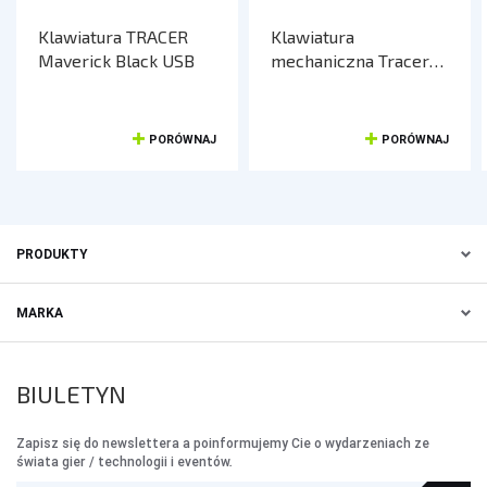
Klawiatura TRACER
Klawiatura
Maverick Black USB
mechaniczna Tracer
GAMEZONE KEYLO 61
(Low Profile) USB
PORÓWNAJ
PORÓWNAJ
PRODUKTY
MARKA
BIULETYN
Zapisz się do newslettera a poinformujemy Cie o wydarzeniach ze
świata gier / technologii i eventów.