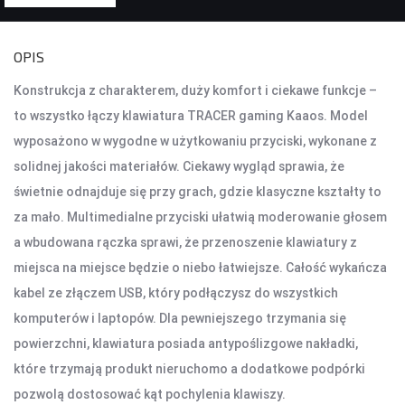
KONTROLERY I AKCESORIA DO GIER
OPIS
KIEROWNICE
Konstrukcja z charakterem, duży komfort i ciekawe funkcje –
GAMEPADY
to wszystko łączy klawiatura TRACER gaming Kaaos. Model
wyposażono w wygodne w użytkowaniu przyciski, wykonane z
AKCESORIA DO NOTEBOOKA
solidnej jakości materiałów. Ciekawy wygląd sprawia, że
TORBY I PLECAKI
świetnie odnajduje się przy grach, gdzie klasyczne kształty to
STACJE CHŁODZĄCE
za mało. Multimedialne przyciski ułatwią moderowanie głosem
ZASILACZE
a wbudowana rączka sprawi, że przenoszenie klawiatury z
miejsca na miejsce będzie o niebo łatwiejsze. Całość wykańcza
KAMERY
kabel ze złączem USB, który podłączysz do wszystkich
KAMERY PC
komputerów i laptopów. Dla pewniejszego trzymania się
KAMERY SAMOCHODOWE
powierzchni, klawiatura posiada antypoślizgowe nakładki,
KAMERY INSPEKCYJNE
które trzymają produkt nieruchomo a dodatkowe podpórki
AKCESORIA DO KAMER
pozwolą dostosować kąt pochylenia klawiszy.
KAMERY DO MONITORINGU