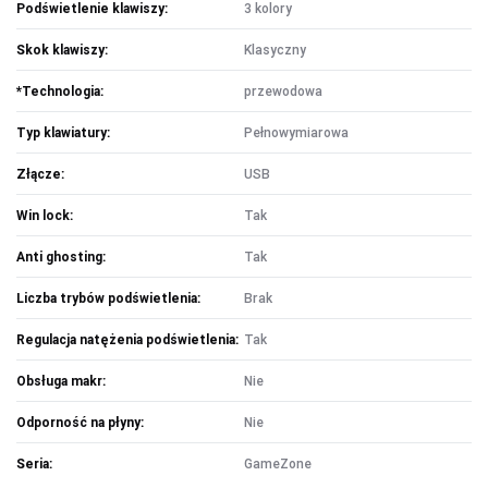
Podświetlenie klawiszy:
3 kolory
OŚWIETLENIE SOLARNE
LAMPY PODŁOGOWE
Skok klawiszy:
Klasyczny
*Technologia:
przewodowa
POWER BANKI
Typ klawiatury:
Pełnowymiarowa
POWER BANKI
Złącze:
USB
Win lock:
Tak
OBUDOWY HDD, HUBY USB
Anti ghosting:
Tak
HUBY USB
CZYTNIK KART
Liczba trybów podświetlenia:
Brak
Regulacja natężenia podświetlenia:
Tak
HOBBY & TRAVEL
Obsługa makr:
Nie
NAMIOTY I MATY
PRYSZNICE TURYSTYCZNE
Odporność na płyny:
Nie
NARZĘDZIA
Seria:
GameZone