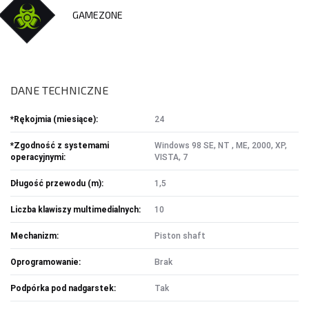
DOM I BIURO
GAMEZONE
NISZCZARKI I LAMINATORY
ŚRODKI CZYSZCZĄCE
SEJFY I ZABEZPIECZENIA
PROJEKTORY
DANE TECHNICZNE
*Rękojmia (miesiące):
24
LISTWY I PRZEDŁUŻACZE
*Zgodność z systemami
Windows 98 SE, NT , ME, 2000, XP,
LISTWY ZASILAJĄCE
operacyjnymi:
VISTA, 7
PRZEDŁUŻACZE
Długość przewodu (m):
1,5
Liczba klawiszy multimedialnych:
10
OŚWIETLENIE
LAMPY BIURKOWE I NOCNE
Mechanizm:
Piston shaft
OŚWIETLENIE AMBIENTOWE
Oprogramowanie:
Brak
LAMPY PIERŚCIENIOWE
LAMPKI TURYSTYCZNE
Podpórka pod nadgarstek:
Tak
LATARKI