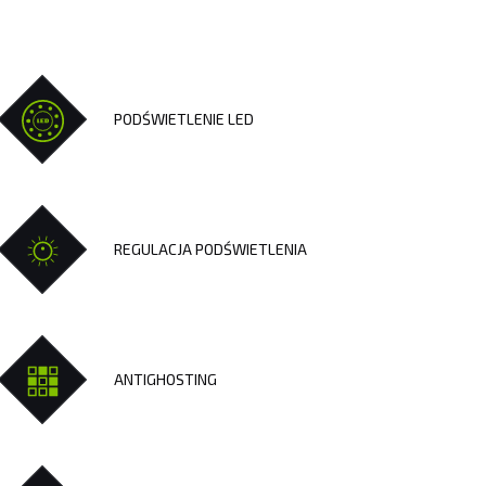
KAMERY SPORTOWE OUTDOOROWE
APARATY
PODŚWIETLENIE LED
SMARTWATCHE I TABLETY
SMARTWATCHE
KABLE
UCHWYTY DO SMARTFONÓW
TABLETY
REGULACJA PODŚWIETLENIA
KREATYWNE
WALKIE TALKIE
UCHWYTY I AKCESORIA TV
ANTIGHOSTING
UCHWYTY TV/LCD
TV BOX