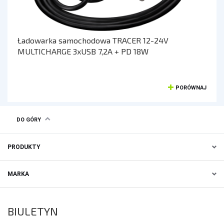
KONTROLERY I AKCESORIA DO GIER
KIEROWNICE
Ładowarka samochodowa TRACER 12-24V
GAMEPADY
MULTICHARGE 3xUSB 7,2A + PD 18W
AKCESORIA DO NOTEBOOKA
PORÓWNAJ
TORBY I PLECAKI
STACJE CHŁODZĄCE
DO GÓRY
ZASILACZE
PRODUKTY
KAMERY
KAMERY PC
MARKA
KAMERY SAMOCHODOWE
KAMERY INSPEKCYJNE
BIULETYN
AKCESORIA DO KAMER
KAMERY DO MONITORINGU