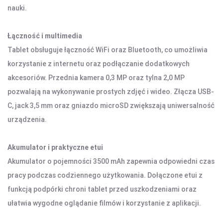
nauki.
AKCESORIA SAMOCHODOWE
ALKOMATY
Łączność i multimedia
CAR AUDIO
Tablet obsługuje łączność WiFi oraz Bluetooth, co umożliwia
KOMPRESORY
korzystanie z internetu oraz podłączanie dodatkowych
ODKURZACZE
akcesoriów. Przednia kamera 0,3 MP oraz tylna 2,0 MP
ZASILANIE
pozwalają na wykonywanie prostych zdjęć i wideo. Złącza USB-
ŁADOWARKI
C, jack 3,5 mm oraz gniazdo microSD zwiększają uniwersalność
urządzenia.
Akumulator i praktyczne etui
Akumulator o pojemności 3500 mAh zapewnia odpowiedni czas
pracy podczas codziennego użytkowania. Dołączone etui z
funkcją podpórki chroni tablet przed uszkodzeniami oraz
ułatwia wygodne oglądanie filmów i korzystanie z aplikacji.