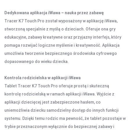
OŚWIETLENIE SOLARNE
LAMPY PODŁOGOWE
Dedykowana aplikacja iWawa – nauka przez zabawę
Tracer K7 Touch Pro został wyposażony w aplikację iWawa,
stworzoną specjalnie z myślą o dzieciach. Oferuje ona gry
POWER BANKI
edukacyjne, zabawy kreatywne oraz przyjazny interfejs, który
POWER BANKI
pomaga rozwijać logiczne myślenie i kreatywność. Aplikacja
umożliwia tworzenie bezpiecznego środowiska cyfrowego
OBUDOWY HDD, HUBY USB
dopasowanego do wieku dziecka.
HUBY USB
CZYTNIK KART
Kontrola rodzicielska w aplikacji iWawa
Tablet Tracer K7 Touch Pro oferuje prostą i skuteczną
kontrolę rodzicielską w ramach aplikacji iWawa. Wyjście z
HOBBY & TRAVEL
aplikacji dziecięcej jest zabezpieczone hasłem, co
NAMIOTY I MATY
uniemożliwia dziecku samodzielny dostęp do innych funkcji
PRYSZNICE TURYSTYCZNE
systemu. Dzięki temu rodzic ma pewność, że tablet pozostaje w
NARZĘDZIA
trybie przeznaczonym wyłącznie do bezpiecznej zabawy i