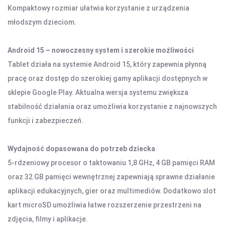
DOM I BIURO
Kompaktowy rozmiar ułatwia korzystanie z urządzenia
młodszym dzieciom.
NISZCZARKI I LAMINATORY
ŚRODKI CZYSZCZĄCE
SEJFY I ZABEZPIECZENIA
Android 15 – nowoczesny system i szerokie możliwości
PROJEKTORY
Tablet działa na systemie Android 15, który zapewnia płynną
pracę oraz dostęp do szerokiej gamy aplikacji dostępnych w
LISTWY I PRZEDŁUŻACZE
sklepie Google Play. Aktualna wersja systemu zwiększa
stabilność działania oraz umożliwia korzystanie z najnowszych
LISTWY ZASILAJĄCE
funkcji i zabezpieczeń.
PRZEDŁUŻACZE
Wydajność dopasowana do potrzeb dziecka
OŚWIETLENIE
5-rdzeniowy procesor o taktowaniu 1,8 GHz, 4 GB pamięci RAM
LAMPY BIURKOWE I NOCNE
oraz 32 GB pamięci wewnętrznej zapewniają sprawne działanie
OŚWIETLENIE AMBIENTOWE
aplikacji edukacyjnych, gier oraz multimediów. Dodatkowo slot
LAMPY PIERŚCIENIOWE
kart microSD umożliwia łatwe rozszerzenie przestrzeni na
LAMPKI TURYSTYCZNE
zdjęcia, filmy i aplikacje.
LATARKI