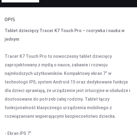
KONTROLERY I AKCESORIA DO GIER
OPIS
KIEROWNICE
Tablet dziecięcy Tracer K7 Touch Pro – rozrywka i nauka w
GAMEPADY
jednym
AKCESORIA DO NOTEBOOKA
Tracer K7 Touch Pro to nowoczesny tablet dziecięcy
TORBY I PLECAKI
zaprojektowany z myślą o nauce, zabawie i rozwoju
STACJE CHŁODZĄCE
najmłodszych użytkowników. Kompaktowy ekran 7” w
ZASILACZE
technologii IPS, system Android 15 oraz dedykowane funkcje
dla dzieci sprawiają, że urządzenie jest intuicyjne w obsłudze i
KAMERY
dostosowane do potrzeb całej rodziny. Tablet łączy
KAMERY PC
funkcjonalność klasycznego urządzenia mobilnego z
KAMERY SAMOCHODOWE
rozwiązaniami wspierającymi bezpieczeństwo dziecka.
KAMERY INSPEKCYJNE
AKCESORIA DO KAMER
- Ekran IPS 7”
KAMERY DO MONITORINGU