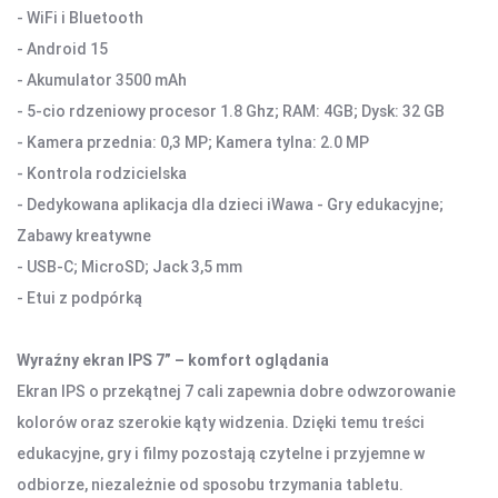
- WiFi i Bluetooth
KAMERY SPORTOWE OUTDOOROWE
- Android 15
APARATY
- Akumulator 3500 mAh
- 5-cio rdzeniowy procesor 1.8 Ghz; RAM: 4GB; Dysk: 32 GB
SMARTWATCHE I TABLETY
- Kamera przednia: 0,3 MP; Kamera tylna: 2.0 MP
SMARTWATCHE
- Kontrola rodzicielska
KABLE
- Dedykowana aplikacja dla dzieci iWawa - Gry edukacyjne;
UCHWYTY DO SMARTFONÓW
Zabawy kreatywne
TABLETY
- USB-C; MicroSD; Jack 3,5 mm
KREATYWNE
- Etui z podpórką
WALKIE TALKIE
Wyraźny ekran IPS 7” – komfort oglądania
UCHWYTY I AKCESORIA TV
Ekran IPS o przekątnej 7 cali zapewnia dobre odwzorowanie
UCHWYTY TV/LCD
kolorów oraz szerokie kąty widzenia. Dzięki temu treści
TV BOX
edukacyjne, gry i filmy pozostają czytelne i przyjemne w
odbiorze, niezależnie od sposobu trzymania tabletu.