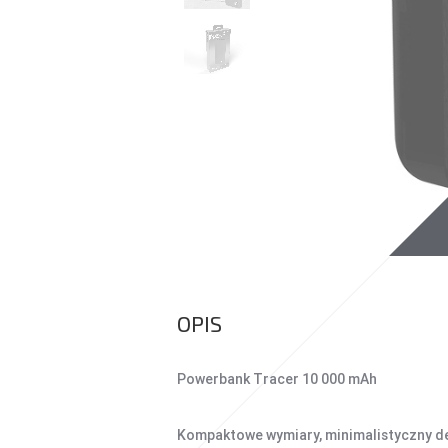
UCHWYTY DO
SMARTFONÓW
TABLETY
KREATYWNE
WALKIE TALKIE
POWER BANKI
POWER BANKI
OPIS
Powerbank Tracer 10 000 mAh
Kompaktowe wymiary, minimalistyczny de