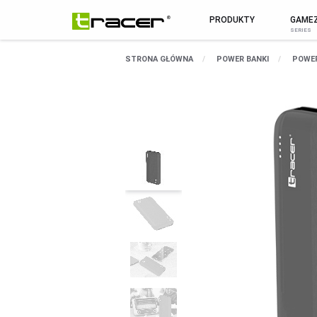
PRODUKTY
GAME
MARKA
WSZYSTKIE PR
STRONA GŁÓWNA
POWER BANKI
POWER
O Marce
MYSZY I KLAWIATURY
Aktualności
MYSZY
Pomoc / serwis
KLAWIATURY
Kontakt
ZESTAWY
Sklep B2B
PODKŁADKI POD MYSZ
Biuletyn
SMARTWATCHE I TABLETY
SMARTWATCHE
KABLE