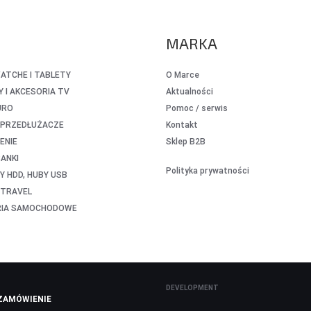
MARKA
TCHE I TABLETY
O Marce
 I AKCESORIA TV
Aktualności
URO
Pomoc / serwis
I PRZEDŁUŻACZE
Kontakt
ENIE
Sklep B2B
ANKI
Polityka prywatności
 HDD, HUBY USB
 TRAVEL
RIA SAMOCHODOWE
DEVELOPMENT
ZAMÓWIENIE