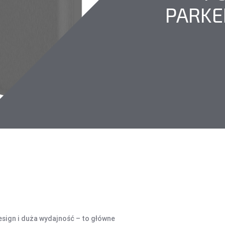
PARKE
ŚRODKI CZYSZCZĄCE
SEJFY I ZABEZPIECZENIA
PROJEKTORY
OBUDOWY HDD, HUBY USB
HOBBY & TRAVEL
A
HUBY USB
NAMIOTY I MATY
A
CZYTNIK KART
PRYSZNICE TURYSTYCZNE
C
NARZĘDZIA
K
O
Z
Ł
sign i duża wydajność – to główne