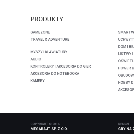
PRODUKTY
GAMEZONE
SMARTWA
TRAVEL & ADVENTURE
UCHWYTY
DOM I BI
MYSZY I KLAWIATURY
LISTWY 
AUDIO
OŚWIETL
KONTROLERY I AKCESORIA DO GIER
POWER B
AKCESORIA DO NOTEBOOKA
OBUDOWY
KAMERY
HOBBY &
AKCESO
COPYRIGHT © 2016
DESIGN
MEGABAJT SP. Z O.O.
GRY NA 