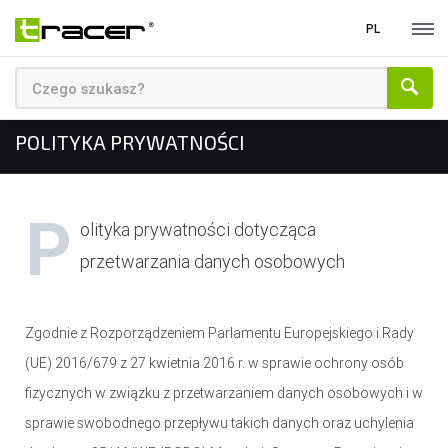
PL
MARKA
WSZYSTKIE PRODUKTY
STRONA GŁÓWNA
POLITYKA PRYWATNOŚCI
O Marce
POLITYKA PRYWATNOŚCI
MYSZY I KLAWIATURY
Aktualności
MYSZY
Pomoc / serwis
KLAWIATURY
Kontakt
P
olityka prywatności dotycząca
ZESTAWY
Sklep B2B
PODKŁADKI POD MYSZ
przetwarzania danych osobowych
Biuletyn
AUDIO
Zgodnie z Rozporządzeniem Parlamentu Europejskiego i Rady
GŁOŚNIKI
(UE) 2016/679 z 27 kwietnia 2016 r. w sprawie ochrony osób
SŁUCHAWKI
fizycznych w związku z przetwarzaniem danych osobowych i w
MIKROFONY
sprawie swobodnego przepływu takich danych oraz uchylenia
RADIA