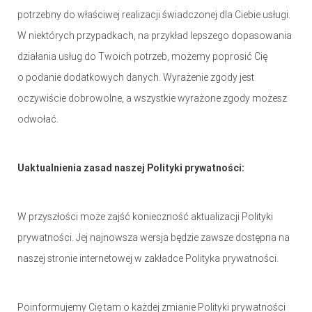
OŚWIETLENIE SOLARNE
potrzebny do właściwej realizacji świadczonej dla Ciebie usługi.
LAMPY PODŁOGOWE
W niektórych przypadkach, na przykład lepszego dopasowania
działania usług do Twoich potrzeb, możemy poprosić Cię
POWER BANKI
o podanie dodatkowych danych. Wyrażenie zgody jest
oczywiście dobrowolne, a wszystkie wyrażone zgody możesz
POWER BANKI
odwołać.
OBUDOWY HDD, HUBY USB
HUBY USB
Uaktualnienia zasad naszej Polityki prywatności:
CZYTNIK KART
W przyszłości może zajść konieczność aktualizacji Polityki
HOBBY & TRAVEL
prywatności. Jej najnowsza wersja będzie zawsze dostępna na
NAMIOTY I MATY
naszej stronie internetowej w zakładce Polityka prywatności.
PRYSZNICE TURYSTYCZNE
NARZĘDZIA
Poinformujemy Cię tam o każdej zmianie Polityki prywatności