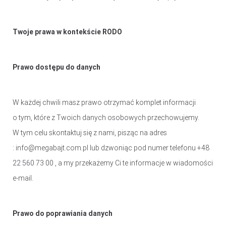
AKCESORIA SAMOCHODOWE
Twoje prawa w kontekście RODO
ALKOMATY
CAR AUDIO
KOMPRESORY
Prawo dostępu do danych
ODKURZACZE
ZASILANIE
ŁADOWARKI
W każdej chwili masz prawo otrzymać komplet informacji
o tym, które z Twoich danych osobowych przechowujemy.
W tym celu skontaktuj się z nami, pisząc na adres
: info@megabajt.com.pl lub dzwoniąc pod numer telefonu +48
22 560 73 00 , a my przekażemy Ci te informacje w wiadomości
e-mail.
Prawo do poprawiania danych