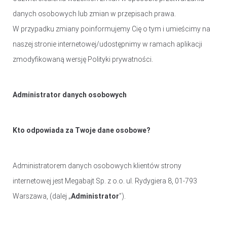
KAMERY SPORTOWE OUTDOOROWE
danych osobowych lub zmian w przepisach prawa.
APARATY
W przypadku zmiany poinformujemy Cię o tym i umieścimy na
naszej stronie internetowej/udostępnimy w ramach aplikacji
SMARTWATCHE I TABLETY
zmodyfikowaną wersję Polityki prywatności.
SMARTWATCHE
KABLE
Administrator danych osobowych
UCHWYTY DO SMARTFONÓW
TABLETY
KREATYWNE
Kto odpowiada za Twoje dane osobowe?
WALKIE TALKIE
Administratorem danych osobowych klientów strony
UCHWYTY I AKCESORIA TV
internetowej jest Megabajt Sp. z o.o. ul. Rydygiera 8, 01-793
UCHWYTY TV/LCD
Warszawa, (dalej „
Administrator
”).
TV BOX