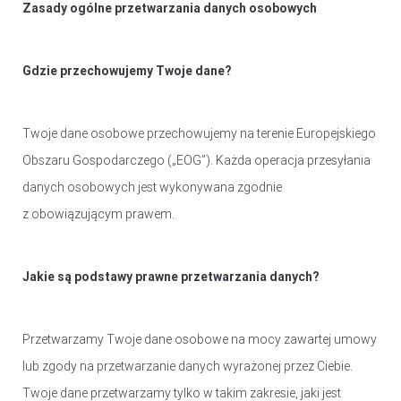
Zasady ogólne przetwarzania danych osobowych
DOM I BIURO
NISZCZARKI I LAMINATORY
ŚRODKI CZYSZCZĄCE
Gdzie przechowujemy Twoje dane?
SEJFY I ZABEZPIECZENIA
PROJEKTORY
Twoje dane osobowe przechowujemy na terenie Europejskiego
Obszaru Gospodarczego („EOG”). Każda operacja przesyłania
LISTWY I PRZEDŁUŻACZE
danych osobowych jest wykonywana zgodnie
LISTWY ZASILAJĄCE
z obowiązującym prawem.
PRZEDŁUŻACZE
OŚWIETLENIE
Jakie są podstawy prawne przetwarzania danych?
LAMPY BIURKOWE I NOCNE
OŚWIETLENIE AMBIENTOWE
Przetwarzamy Twoje dane osobowe na mocy zawartej umowy
LAMPY PIERŚCIENIOWE
lub zgody na przetwarzanie danych wyrażonej przez Ciebie.
LAMPKI TURYSTYCZNE
Twoje dane przetwarzamy tylko w takim zakresie, jaki jest
LATARKI