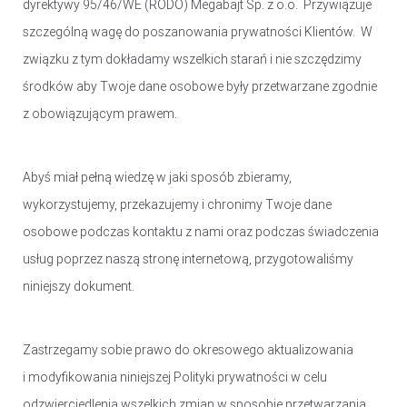
dyrektywy 95/46/WE (RODO) Megabajt Sp. z o.o. Przywiązuje
szczególną wagę do poszanowania prywatności Klientów. W
KONTROLERY I AKCESORIA DO GIER
związku z tym dokładamy wszelkich starań i nie szczędzimy
KIEROWNICE
środków aby Twoje dane osobowe były przetwarzane zgodnie
GAMEPADY
z obowiązującym prawem.
AKCESORIA DO NOTEBOOKA
Abyś miał pełną wiedzę w jaki sposób zbieramy,
TORBY I PLECAKI
STACJE CHŁODZĄCE
wykorzystujemy, przekazujemy i chronimy Twoje dane
ZASILACZE
osobowe podczas kontaktu z nami oraz podczas świadczenia
usług poprzez naszą stronę internetową, przygotowaliśmy
KAMERY
niniejszy dokument.
KAMERY PC
KAMERY SAMOCHODOWE
Zastrzegamy sobie prawo do okresowego aktualizowania
KAMERY INSPEKCYJNE
i modyfikowania niniejszej Polityki prywatności w celu
AKCESORIA DO KAMER
odzwierciedlenia wszelkich zmian w sposobie przetwarzania
KAMERY DO MONITORINGU