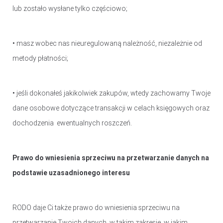
lub zostało wysłane tylko częściowo;
• masz wobec nas nieuregulowaną należność, niezależnie od
metody płatności;
• jeśli dokonałeś jakikolwiek zakupów, wtedy zachowamy Twoje
dane osobowe dotyczące transakcji w celach księgowych oraz
dochodzenia ewentualnych roszczeń.
Prawo do wniesienia sprzeciwu na przetwarzanie danych na
podstawie uzasadnionego interesu
RODO daje Ci także prawo do wniesienia sprzeciwu na
przetwarzanie Twoich danych, w takim zakresie, w jakim