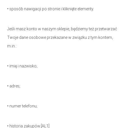
• sposób nawigacji po stronie i kliknięte elementy.
Jeśli masz konto w naszym sklepie, będziemy też przetwarzać
Twoje dane osobowe przekazane w związku z tym kontem,
m.in.:
• imię i nazwisko;
• adres;
• numer telefonu;
• historia zakupów.
[AL1]