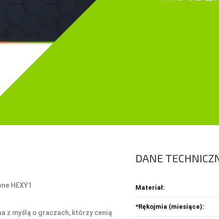
ŚRODKI CZYSZCZĄCE
SEJFY I ZABEZPIECZENIA
PROJEKTORY
OBUDOWY HDD, HUBY USB
HOBBY & TRAVEL
A
HUBY USB
NAMIOTY I MATY
A
CZYTNIK KART
PRYSZNICE TURYSTYCZNE
C
NARZĘDZIA
K
O
DANE TECHNICZ
Z
Ł
one HEXY1
Materiał:
*Rękojmia (miesiące):
 z myślą o graczach, którzy cenią