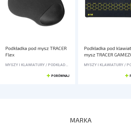
Podkładka pod mysz TRACER
Podkładka pod klawiat
Flex
mysz TRACER GAMEZ
Hexy2 (80/30/0,4)
MYSZY I KLAWIATURY / PODKŁADKI POD MYSZ
PORÓWNAJ
MARKA