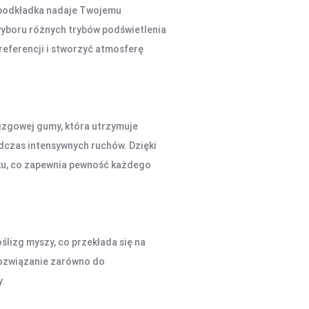
 podkładka nadaje Twojemu
wyboru różnych trybów podświetlenia
eferencji i stworzyć atmosferę
izgowej gumy, która utrzymuje
odczas intensywnych ruchów. Dzięki
rku, co zapewnia pewność każdego
ślizg myszy, co przekłada się na
rozwiązanie zarówno do
y.