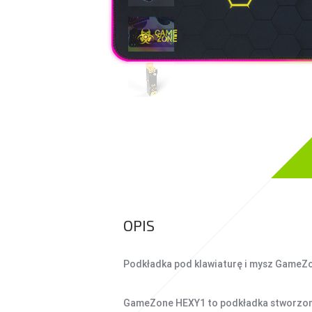
UCHWYTY DO
SMARTFONÓW
TABLETY
KREATYWNE
WALKIE TALKIE
POWER BANKI
POWER BANKI
OPIS
Podkładka pod klawiaturę i mysz GameZ
GameZone HEXY1 to podkładka stworzona