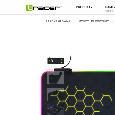
PRODUKTY
GAME
MARKA
WSZYSTKIE PR
STRONA GŁÓWNA
MYSZY I KLAWIATURY
O Marce
MYSZY I KLAWIATURY
Aktualności
MYSZY
Pomoc / serwis
KLAWIATURY
Kontakt
ZESTAWY
Sklep B2B
PODKŁADKI POD MYSZ
Biuletyn
SMARTWATCHE I TABLETY
SMARTWATCHE
KABLE