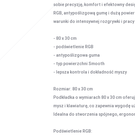
sobie precyzję, komfort i efektowny des
RGB, antypoślizgową gumę i dużą powier
warunki do intensywnej rozgrywki i prac
- 80 x 30 cm
- podświetlenie RGB
- antypoślizgowa guma
- typ powierzchni Smooth
- lepsza kontrola i dokładność myszy
Rozmiar: 80 x 30 cm
Podkładka o wymiarach 80 x 30 cm oferu
mysz i klawiaturę, co zapewnia wygodę 
Idealna do stworzenia spójnego, ergon
Podświetlenie RGB: