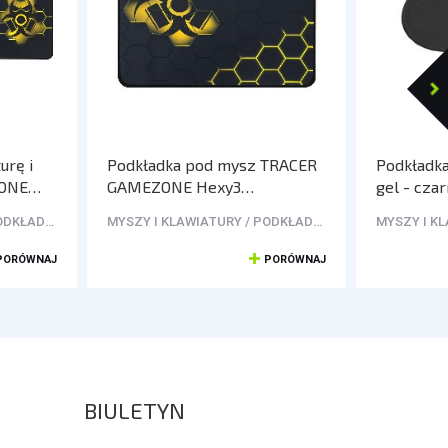
urę i
Podkładka pod mysz TRACER
Podkładk
ONE
GAMEZONE Hexy3
gel - cza
(35/28/0,4)
MYSZY I KLAWIATURY / PODKŁADKI POD MYSZ
MYSZY I KLAWIATURY / PODKŁADKI POD MYSZ
PORÓWNAJ
PORÓWNAJ
BIULETYN