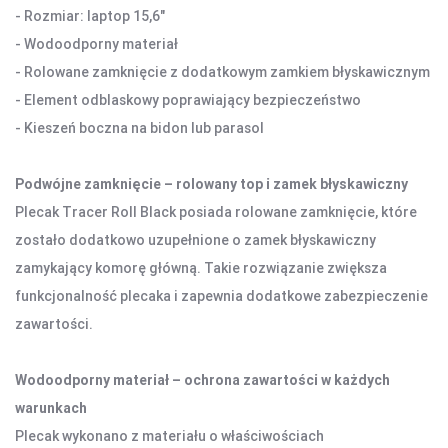
- Rozmiar: laptop 15,6"
KAMERY SPORTOWE OUTDOOROWE
- Wodoodporny materiał
APARATY
- Rolowane zamknięcie z dodatkowym zamkiem błyskawicznym
- Element odblaskowy poprawiający bezpieczeństwo
SMARTWATCHE I TABLETY
- Kieszeń boczna na bidon lub parasol
SMARTWATCHE
KABLE
Podwójne zamknięcie – rolowany top i zamek błyskawiczny
UCHWYTY DO SMARTFONÓW
Plecak Tracer Roll Black posiada rolowane zamknięcie, które
TABLETY
zostało dodatkowo uzupełnione o zamek błyskawiczny
KREATYWNE
zamykający komorę główną. Takie rozwiązanie zwiększa
WALKIE TALKIE
funkcjonalność plecaka i zapewnia dodatkowe zabezpieczenie
zawartości.
UCHWYTY I AKCESORIA TV
UCHWYTY TV/LCD
Wodoodporny materiał – ochrona zawartości w każdych
TV BOX
warunkach
Plecak wykonano z materiału o właściwościach