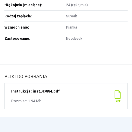
*Rękojmia (miesiące):
24 (rękojmia)
AKCESORIA SAMOCHODOWE
Rodzaj zapięcia:
Suwak
ALKOMATY
CAR AUDIO
Wzmocnienie:
Pianka
KOMPRESORY
Zastosowanie:
Notebook
ODKURZACZE
ZASILANIE
ŁADOWARKI
PLIKI DO POBRANIA
Instrukcja: inst_47884.pdf
Rozmiar: 1.94 Mb