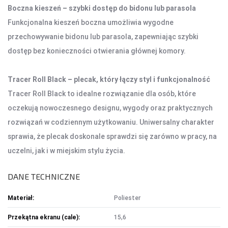
Boczna kieszeń – szybki dostęp do bidonu lub parasola
OŚWIETLENIE SOLARNE
LAMPY PODŁOGOWE
Funkcjonalna kieszeń boczna umożliwia wygodne
przechowywanie bidonu lub parasola, zapewniając szybki
dostęp bez konieczności otwierania głównej komory.
POWER BANKI
POWER BANKI
Tracer Roll Black – plecak, który łączy styl i funkcjonalność
Tracer Roll Black to idealne rozwiązanie dla osób, które
OBUDOWY HDD, HUBY USB
oczekują nowoczesnego designu, wygody oraz praktycznych
rozwiązań w codziennym użytkowaniu. Uniwersalny charakter
HUBY USB
CZYTNIK KART
sprawia, że plecak doskonale sprawdzi się zarówno w pracy, na
uczelni, jak i w miejskim stylu życia.
HOBBY & TRAVEL
DANE TECHNICZNE
NAMIOTY I MATY
PRYSZNICE TURYSTYCZNE
Materiał:
Poliester
NARZĘDZIA
Przekątna ekranu (cale):
15,6