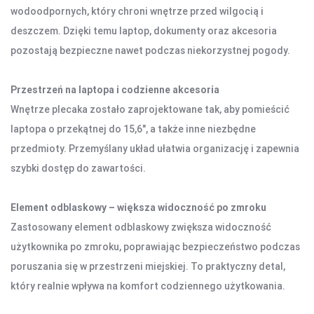
DOM I BIURO
wodoodpornych, który chroni wnętrze przed wilgocią i
deszczem. Dzięki temu laptop, dokumenty oraz akcesoria
NISZCZARKI I LAMINATORY
ŚRODKI CZYSZCZĄCE
pozostają bezpieczne nawet podczas niekorzystnej pogody.
SEJFY I ZABEZPIECZENIA
PROJEKTORY
Przestrzeń na laptopa i codzienne akcesoria
Wnętrze plecaka zostało zaprojektowane tak, aby pomieścić
LISTWY I PRZEDŁUŻACZE
laptopa o przekątnej do 15,6", a także inne niezbędne
przedmioty. Przemyślany układ ułatwia organizację i zapewnia
LISTWY ZASILAJĄCE
szybki dostęp do zawartości.
PRZEDŁUŻACZE
Element odblaskowy – większa widoczność po zmroku
OŚWIETLENIE
Zastosowany element odblaskowy zwiększa widoczność
LAMPY BIURKOWE I NOCNE
użytkownika po zmroku, poprawiając bezpieczeństwo podczas
OŚWIETLENIE AMBIENTOWE
poruszania się w przestrzeni miejskiej. To praktyczny detal,
LAMPY PIERŚCIENIOWE
który realnie wpływa na komfort codziennego użytkowania.
LAMPKI TURYSTYCZNE
LATARKI