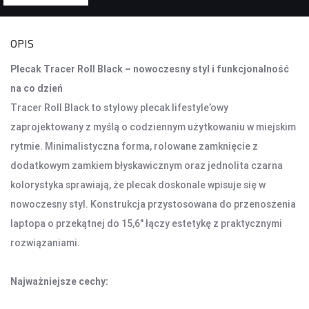
KONTROLERY I AKCESORIA DO GIER
OPIS
KIEROWNICE
Plecak Tracer Roll Black – nowoczesny styl i funkcjonalność
GAMEPADY
na co dzień
Tracer Roll Black to stylowy plecak lifestyle’owy
AKCESORIA DO NOTEBOOKA
zaprojektowany z myślą o codziennym użytkowaniu w miejskim
TORBY I PLECAKI
rytmie. Minimalistyczna forma, rolowane zamknięcie z
STACJE CHŁODZĄCE
dodatkowym zamkiem błyskawicznym oraz jednolita czarna
ZASILACZE
kolorystyka sprawiają, że plecak doskonale wpisuje się w
nowoczesny styl. Konstrukcja przystosowana do przenoszenia
KAMERY
laptopa o przekątnej do 15,6" łączy estetykę z praktycznymi
KAMERY PC
rozwiązaniami.
KAMERY SAMOCHODOWE
KAMERY INSPEKCYJNE
Najważniejsze cechy:
AKCESORIA DO KAMER
KAMERY DO MONITORINGU