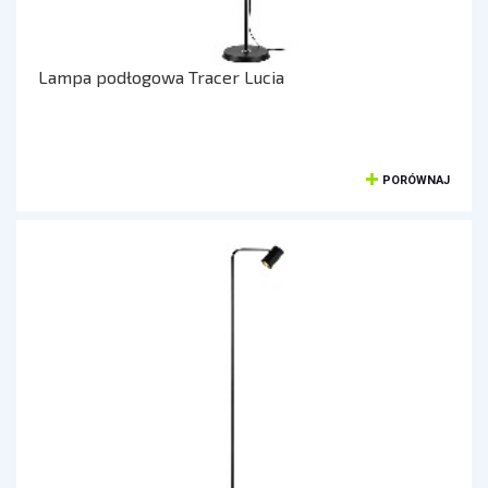
KAMERY SPORTOWE OUTDOOROWE
APARATY
Lampa podłogowa Tracer Lucia
SMARTWATCHE I TABLETY
SMARTWATCHE
PORÓWNAJ
KABLE
UCHWYTY DO SMARTFONÓW
TABLETY
KREATYWNE
WALKIE TALKIE
UCHWYTY I AKCESORIA TV
UCHWYTY TV/LCD
TV BOX