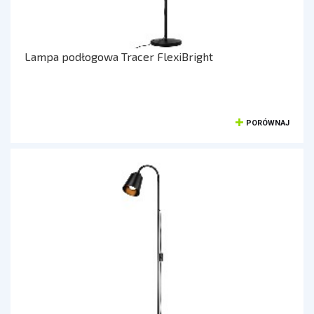
KONTROLERY I AKCESORIA DO GIER
KIEROWNICE
Lampa podłogowa Tracer FlexiBright
GAMEPADY
AKCESORIA DO NOTEBOOKA
PORÓWNAJ
TORBY I PLECAKI
STACJE CHŁODZĄCE
ZASILACZE
KAMERY
KAMERY PC
KAMERY SAMOCHODOWE
KAMERY INSPEKCYJNE
AKCESORIA DO KAMER
KAMERY DO MONITORINGU