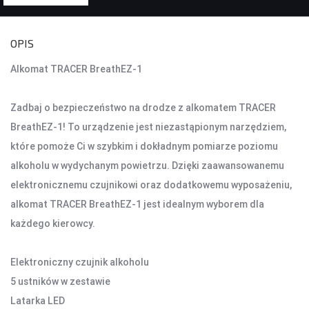
KONTROLERY I AKCESORIA DO GIER
OPIS
KIEROWNICE
Alkomat TRACER BreathEZ-1
GAMEPADY
Zadbaj o bezpieczeństwo na drodze z alkomatem TRACER
AKCESORIA DO NOTEBOOKA
BreathEZ-1! To urządzenie jest niezastąpionym narzędziem,
TORBY I PLECAKI
które pomoże Ci w szybkim i dokładnym pomiarze poziomu
STACJE CHŁODZĄCE
alkoholu w wydychanym powietrzu. Dzięki zaawansowanemu
ZASILACZE
elektronicznemu czujnikowi oraz dodatkowemu wyposażeniu,
alkomat TRACER BreathEZ-1 jest idealnym wyborem dla
KAMERY
każdego kierowcy.
KAMERY PC
KAMERY SAMOCHODOWE
Elektroniczny czujnik alkoholu
KAMERY INSPEKCYJNE
5 ustników w zestawie
AKCESORIA DO KAMER
Latarka LED
KAMERY DO MONITORINGU