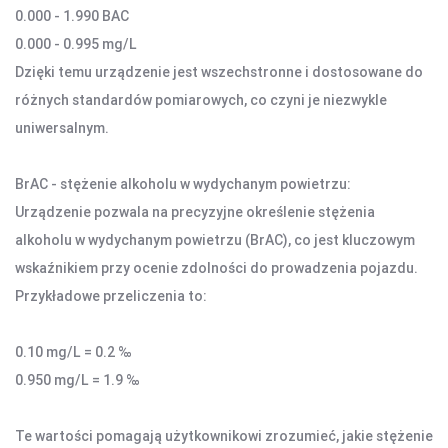
0.000 - 1.990 BAC
OŚWIETLENIE SOLARNE
LAMPY PODŁOGOWE
0.000 - 0.995 mg/L
Dzięki temu urządzenie jest wszechstronne i dostosowane do
różnych standardów pomiarowych, co czyni je niezwykle
POWER BANKI
uniwersalnym.
POWER BANKI
BrAC - stężenie alkoholu w wydychanym powietrzu:
OBUDOWY HDD, HUBY USB
Urządzenie pozwala na precyzyjne określenie stężenia
alkoholu w wydychanym powietrzu (BrAC), co jest kluczowym
HUBY USB
CZYTNIK KART
wskaźnikiem przy ocenie zdolności do prowadzenia pojazdu.
Przykładowe przeliczenia to:
HOBBY & TRAVEL
0.10 mg/L = 0.2 ‰
NAMIOTY I MATY
0.950 mg/L = 1.9 ‰
PRYSZNICE TURYSTYCZNE
NARZĘDZIA
Te wartości pomagają użytkownikowi zrozumieć, jakie stężenie