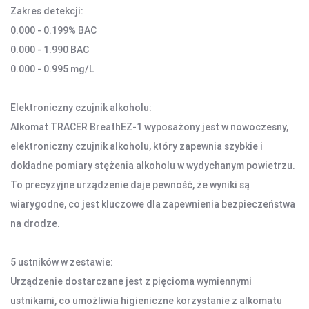
Zakres detekcji:
KAMERY SPORTOWE OUTDOOROWE
0.000 - 0.199% BAC
APARATY
0.000 - 1.990 BAC
0.000 - 0.995 mg/L
SMARTWATCHE I TABLETY
SMARTWATCHE
Elektroniczny czujnik alkoholu:
KABLE
Alkomat TRACER BreathEZ-1 wyposażony jest w nowoczesny,
UCHWYTY DO SMARTFONÓW
elektroniczny czujnik alkoholu, który zapewnia szybkie i
TABLETY
dokładne pomiary stężenia alkoholu w wydychanym powietrzu.
KREATYWNE
To precyzyjne urządzenie daje pewność, że wyniki są
WALKIE TALKIE
wiarygodne, co jest kluczowe dla zapewnienia bezpieczeństwa
na drodze.
UCHWYTY I AKCESORIA TV
UCHWYTY TV/LCD
5 ustników w zestawie:
TV BOX
Urządzenie dostarczane jest z pięcioma wymiennymi
ustnikami, co umożliwia higieniczne korzystanie z alkomatu