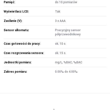
Pamięć:
do 10 pomiarów
Wyświetlacz LCD:
Tak
Zasilanie (V):
3 x AAA
Sensor alkomatu:
Precyzyjny sensor
półprzewodnikowy
Czas gotowości do pracy:
ok. 10 s
Czas rozgrzewania sensora:
ok. 15 s
Jednostki pomiaru:
mg/L, %BAC, ‰BAC
Zakres pomiaru:
0.00‰ do 4.00‰