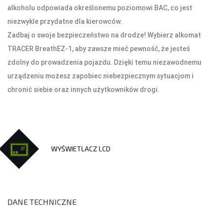
alkoholu odpowiada określonemu poziomowi BAC, co jest
AKCESORIA SAMOCHODOWE
niezwykle przydatne dla kierowców.
ALKOMATY
Zadbaj o swoje bezpieczeństwo na drodze! Wybierz alkomat
CAR AUDIO
TRACER BreathEZ-1, aby zawsze mieć pewność, że jesteś
KOMPRESORY
zdolny do prowadzenia pojazdu. Dzięki temu niezawodnemu
ODKURZACZE
urządzeniu możesz zapobiec niebezpiecznym sytuacjom i
ZASILANIE
chronić siebie oraz innych użytkowników drogi.
ŁADOWARKI
WYŚWIETLACZ LCD
DANE TECHNICZNE