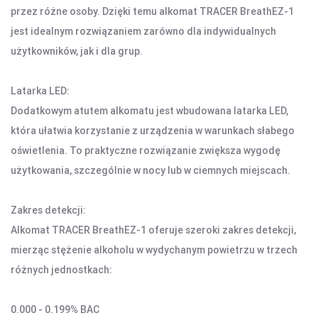
DOM I BIURO
przez różne osoby. Dzięki temu alkomat TRACER BreathEZ-1
jest idealnym rozwiązaniem zarówno dla indywidualnych
NISZCZARKI I LAMINATORY
ŚRODKI CZYSZCZĄCE
użytkowników, jak i dla grup.
SEJFY I ZABEZPIECZENIA
PROJEKTORY
Latarka LED:
Dodatkowym atutem alkomatu jest wbudowana latarka LED,
LISTWY I PRZEDŁUŻACZE
która ułatwia korzystanie z urządzenia w warunkach słabego
oświetlenia. To praktyczne rozwiązanie zwiększa wygodę
LISTWY ZASILAJĄCE
użytkowania, szczególnie w nocy lub w ciemnych miejscach.
PRZEDŁUŻACZE
Zakres detekcji:
OŚWIETLENIE
Alkomat TRACER BreathEZ-1 oferuje szeroki zakres detekcji,
LAMPY BIURKOWE I NOCNE
mierząc stężenie alkoholu w wydychanym powietrzu w trzech
OŚWIETLENIE AMBIENTOWE
różnych jednostkach:
LAMPY PIERŚCIENIOWE
LAMPKI TURYSTYCZNE
0.000 - 0.199% BAC
LATARKI