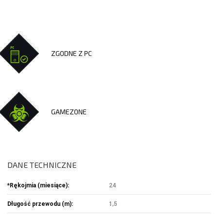
AKCESORIA SAMOCHODOWE
ALKOMATY
CAR AUDIO
ZGODNE Z PC
KOMPRESORY
ODKURZACZE
ZASILANIE
ŁADOWARKI
GAMEZONE
DANE TECHNICZNE
*Rękojmia (miesiące):
24
Długość przewodu (m):
1,5