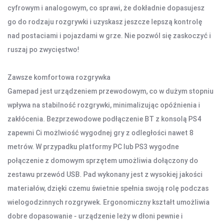
DOM I BIURO
cyfrowym i analogowym, co sprawi, że dokładnie dopasujesz
go do rodzaju rozgrywki i uzyskasz jeszcze lepszą kontrolę
NISZCZARKI I LAMINATORY
ŚRODKI CZYSZCZĄCE
nad postaciami i pojazdami w grze. Nie pozwól się zaskoczyć i
SEJFY I ZABEZPIECZENIA
ruszaj po zwycięstwo!
PROJEKTORY
Zawsze komfortowa rozgrywka
LISTWY I PRZEDŁUŻACZE
Gamepad jest urządzeniem przewodowym, co w dużym stopniu
wpływa na stabilność rozgrywki, minimalizując opóźnienia i
LISTWY ZASILAJĄCE
zakłócenia. Bezprzewodowe podłączenie BT z konsolą PS4
PRZEDŁUŻACZE
zapewni Ci możlwiość wygodnej gry z odległości nawet 8
metrów. W przypadku platformy PC lub PS3 wygodne
OŚWIETLENIE
połączenie z domowym sprzętem umożliwia dołączony do
LAMPY BIURKOWE I NOCNE
zestawu przewód USB. Pad wykonany jest z wysokiej jakości
OŚWIETLENIE AMBIENTOWE
materiałów, dzięki czemu świetnie spełnia swoją rolę podczas
LAMPY PIERŚCIENIOWE
wielogodzinnych rozgrywek. Ergonomiczny kształt umożliwia
LAMPKI TURYSTYCZNE
dobre dopasowanie - urządzenie leży w dłoni pewnie i
LATARKI