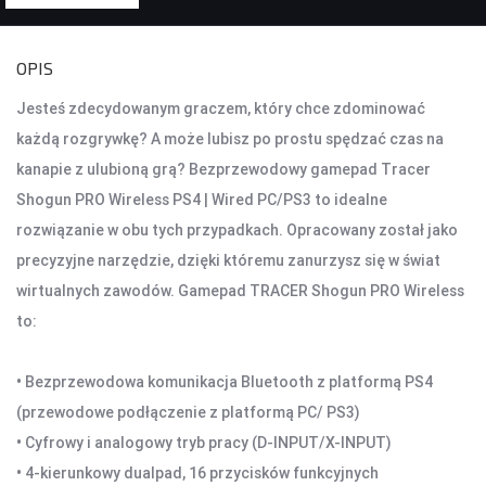
KONTROLERY I AKCESORIA DO GIER
OPIS
KIEROWNICE
Jesteś zdecydowanym graczem, który chce zdominować
GAMEPADY
każdą rozgrywkę? A może lubisz po prostu spędzać czas na
kanapie z ulubioną grą? Bezprzewodowy gamepad Tracer
AKCESORIA DO NOTEBOOKA
Shogun PRO Wireless PS4 | Wired PC/PS3 to idealne
TORBY I PLECAKI
rozwiązanie w obu tych przypadkach. Opracowany został jako
STACJE CHŁODZĄCE
precyzyjne narzędzie, dzięki któremu zanurzysz się w świat
ZASILACZE
wirtualnych zawodów. Gamepad TRACER Shogun PRO Wireless
to:
KAMERY
KAMERY PC
• Bezprzewodowa komunikacja Bluetooth z platformą PS4
KAMERY SAMOCHODOWE
(przewodowe podłączenie z platformą PC/ PS3)
KAMERY INSPEKCYJNE
• Cyfrowy i analogowy tryb pracy (D-INPUT/X-INPUT)
AKCESORIA DO KAMER
• 4-kierunkowy dualpad, 16 przycisków funkcyjnych
KAMERY DO MONITORINGU