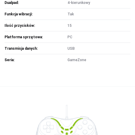
Dualpad:
4-kierunkowy
Funkcja wibracji:
Tak
Ilość przycisków:
15
Platforma sprzętowa:
PC
Transmisja danych:
USB
Seria:
GameZone