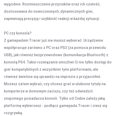
wygodnie. Rozmieszczenie przycisków oraz ich czułość,
OŚWIETLENIE SOLARNE
LAMPY PODŁOGOWE
dostosowana do nowoczesnych, dynamicznych gier,
zapewniają precyzję i szybkość reakcji w każdej sytuacji.
POWER BANKI
PC czy konsola?
POWER BANKI
Z gamepadem Tracer już nie musisz wybierać. Urządzenie
współpracuje zarówno z PC oraz PS3 (za pomoca przewodu
OBUDOWY HDD, HUBY USB
USB), jak również bezprzewodowo (komunikacja Bluetooth) z
konsolą PS4. Takie rozwiązanie umożliwi Ci nie tylko dostęp do
HUBY USB
CZYTNIK KART
gier kompatybilnych z wszystkimi tymi platformami, ale
również świetnie się sprawdzi na imprezie z przyjaciółmi.
Możesz zatem wybrać, czy chcesz grać w ulubione tytuły na
HOBBY & TRAVEL
komputerze w domowym zaciszu, czy też odwiedzić
NAMIOTY I MATY
znajomego posiadacza konsoli. Tylko od Ciebie zależy jaką
PRYSZNICE TURYSTYCZNE
platformę wybierzesz - podłącz gamepada Tracer i ciesz się
NARZĘDZIA
rozgrywką.