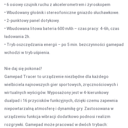
• 6 osiowy czujnik ruchu z akcelerometrem i żyroskopem
KAMERY SPORTOWE OUTDOOROWE
• Wbudowany głośnik i stereofoniczne gniazdo słuchawkowe.
APARATY
• 2-punktowy panel dotykowy.
• Wbudowana litowa bateria 600 mAh – czas pracy: 4-6h, czas
SMARTWATCHE I TABLETY
ładowania 2h.
SMARTWATCHE
• Tryb oszczędzania energii – po 5 min. bezczynności gamepad
KABLE
wchodzi w tryb uśpienia.
UCHWYTY DO SMARTFONÓW
TABLETY
Nie daj się pokonać!
KREATYWNE
Gamepad Tracer to urządzenie niezbędne dla każdego
WALKIE TALKIE
wielbiciela najnowszych gier sportowych, zręcznościowych i
wirtualnych wyścigów. Wyposażony jest w 4-kierunkowy
UCHWYTY I AKCESORIA TV
dualpad i 16 przycisków funkcyjnych, dzięki czemu zapewnia
UCHWYTY TV/LCD
niepowtarzalną atmosferę i dynamikę gry. Zastosowana w
TV BOX
urządzeniu funkcja wibracji dodatkowo podnosi realizm
rozgrywki. Gamepad może pracować w dwóch trybach: